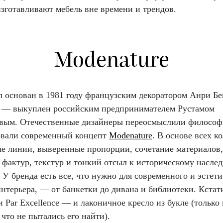
изготавливают мебель вне времени и трендов.
Modenature
 основан в 1981 году французским декоратором Анри Бек
у — выкуплен российским предпринимателем Рустамом
вым. Отечественные дизайнеры переосмыслили филосо
вали современный концепт
Modenature
. В основе всех к
е линии, выверенные пропорции, сочетание материалов,
 фактур, текстур и тонкий отсыл к историческому насле
У бренда есть все, что нужно для современного и эстет
нтерьера, — от банкетки до дивана и библиотеки. Кстати
 Par Excellence — и лаконичное кресло из букле (только 
 что не пытались его найти).