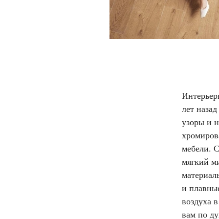
Интерьерн
лет наза
узоры и 
хромиров
мебели. С
мягкий м
материалы
и плавны
воздуха в
вам по ду