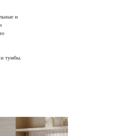
льные и
и
но
 и тумбы.