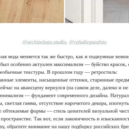
@archipelago.s
tudio
,
@rafadieguezfoto
ая мода меняется так же быстро, как и подиумные веяни
д был особенно актуален максимализм — буйство красок,
необычные текстуры. В прошлом году — ретростиль:
анные элементы, насыщенные оттенки, старинные пред
ейчас на авансцену вернулся (на самом деле, далеко и не
инимализм — фундамент современного дизайна. Натура
, светлая гамма, отсутствие нарочитого декора, изогнут
е обтекаемые формы — стиль ценителей визуальной чис
 пространстве. Так вот, если лаконичность и изысканнос
ху, обратите внимание на нашу подборку российских бре