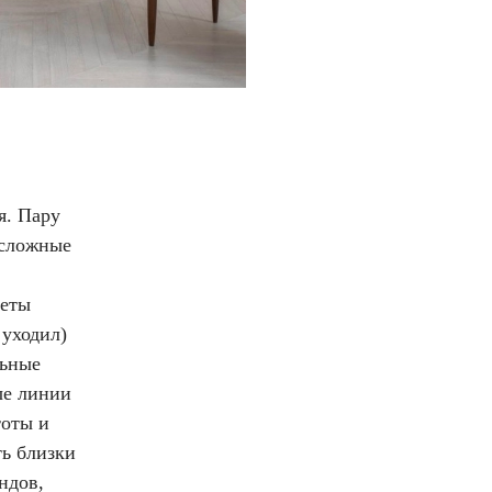
я. Пару
 сложные
меты
 уходил)
льные
ые линии
тоты и
ть близки
ндов,