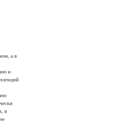
ом, а в
фию и
оллекций
дию
ически
, в
не