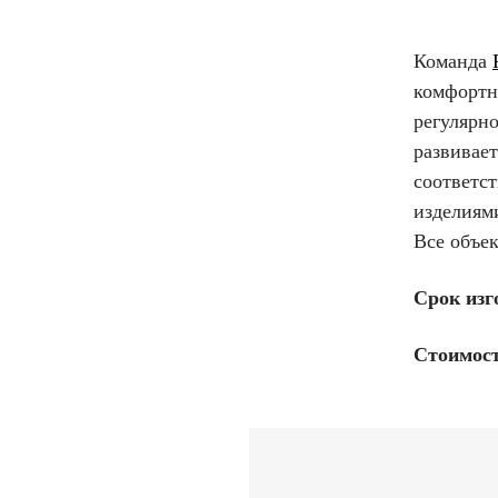
Команда
комфортн
регулярн
развивае
соответс
изделиям
Все объе
Срок изг
Стоимост