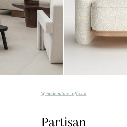
@modenature_official
Partisan