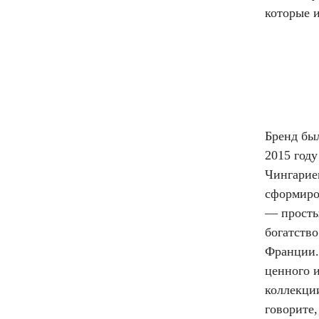
которые 
Бренд был
2015 год
Чингарие
сформиро
— просты
богатство
Франции. 
ценного и
коллекции
говорите,