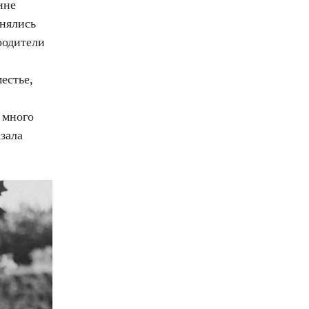
ине
енялись
родители
естье,
 много
зала