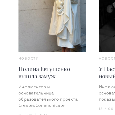
НОВОСТИ
НОВОС
Полина Евтушенко
У Нас
вышла замуж
новый
Инфлюенсер и
Инфлюе
основательница
основа
образовательного проекта
показа
Create&Communicate
18 / 06