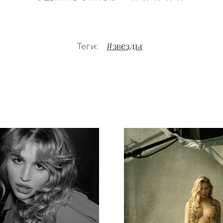
Теги:
#звезды