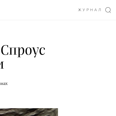
ЖУРНАЛ
 Спроус
и
ннах