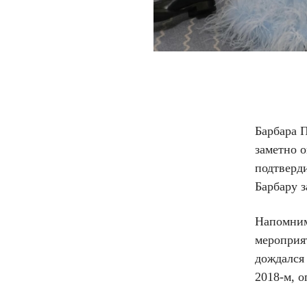
Барбара 
заметно 
подтверди
Барбару з
Напомним
мероприят
дождался 
2018-м, 