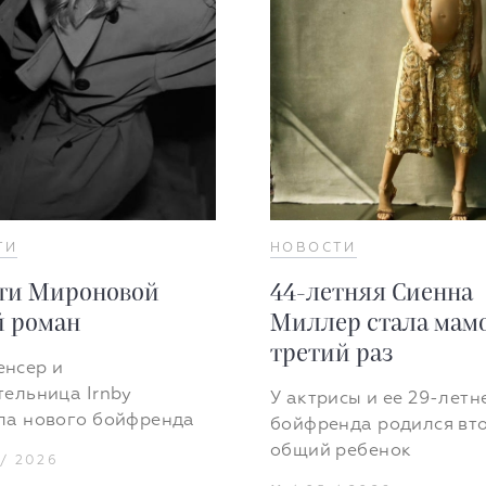
ТИ
НОВОСТИ
ти Мироновой
44-летняя Сиенна
 роман
Миллер стала мамо
третий раз
нсер и
тельница Irnby
У актрисы и ее 29-летн
ла нового бойфренда
бойфренда родился вт
общий ребенок
 / 2026