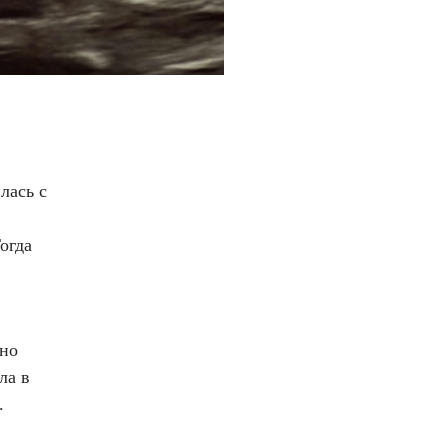
лась с
огда
 но
ла в
.