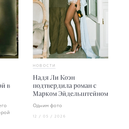
НОВОСТИ
Надя Ли Коэн
й в
подтвердила роман с
Марком Эйдельштейном
его
Одним фото
орой
12 / 05 / 2026