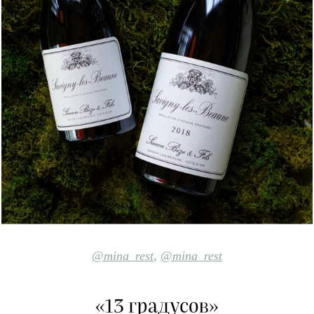
@mina_rest
,
@mina_rest
«13 градусов»