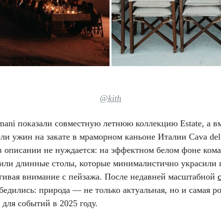
@kith
mani показали совместную летнюю коллекцию Estate, а вм
ли ужин на закате в мраморном каньоне Италии Cava del
в описании не нуждается: на эффектном белом фоне ком
или длинные столы, которые минималистично украсили 
ягивая внимание с пейзажа. После недавней масштабной
едились: природа — не только актуальная, но и самая р
 для событий в 2025 году.