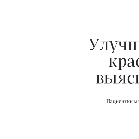
Улучш
кра
выясн
Пациентки мо