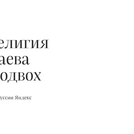
елигия
аева
подвох
куссии Яндекс