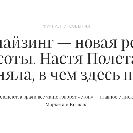
ЖУРНАЛ
/
СОБЫТИЯ
айзинг — новая р
соты. Настя Полет
яла, в чем здесь 
лодеют, а врачи все чаще говорят «стоп» — главное с дис
Маркета и Ко-лаба