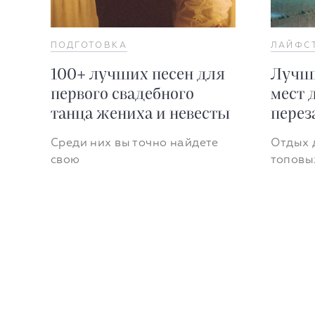
ПОДГОТОВКА
ЛАЙФС
100+ лучших песен для
Лучши
первого свадебного
мест 
танца жениха и невесты
перез
Среди них вы точно найдете
Отдых д
свою
топовы