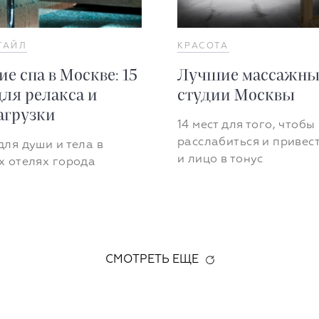
ТАЙЛ
КРАСОТА
е спа в Москве: 15
Лучшие массажны
для релакса и
студии Москвы
агрузки
14 мест для того, чтобы
расслабиться и привес
ля души и тела в
и лицо в тонус
х отелях города
СМОТРЕТЬ ЕЩЕ