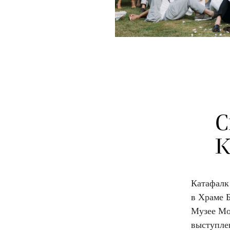
С
К
Катафалк
в Храме 
Музее Мо
выступле