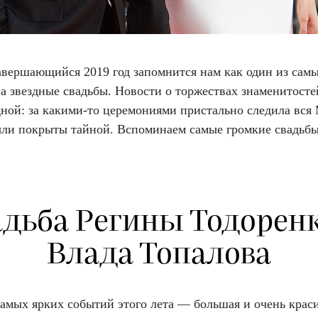
авершающийся 2019 год запомнится нам как один из сам
а звездные свадьбы. Новости о торжествах знаменитосте
дной: за какими-то церемониями пристально следила вся 
ыли покрыты тайной. Вспоминаем самые громкие свадьбы
адьба Регины Тодоренк
Влада Топалова
самых ярких событий этого лета — большая и очень крас