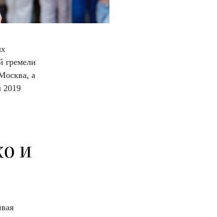
ых
й гремели
Москва, а
 2019
о и
ивая