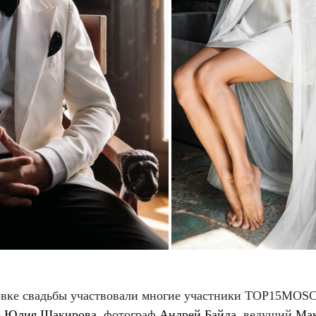
овке свадьбы участвовали многие участники TOP15MOS
р
Юлия Шакирова
, фотограф
Андрей Байда
, ведущий
Ма