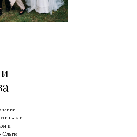
 и
ва
нчание
ттенках в
ой и
о Ольги