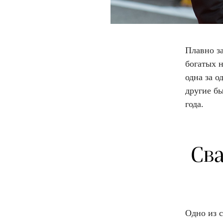
Плавно з
богатых н
одна за о
другие б
года.
Св
Одно из 