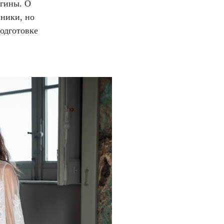
егины. О
нники, но
одготовке