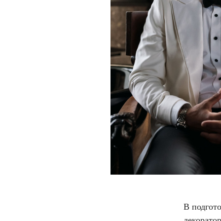
В подгот
декорато