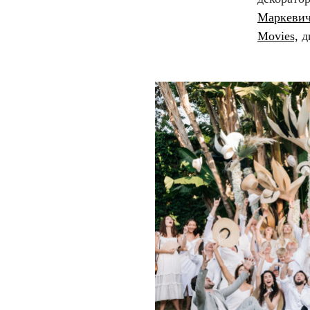
Маркеви
Movie
s,
д