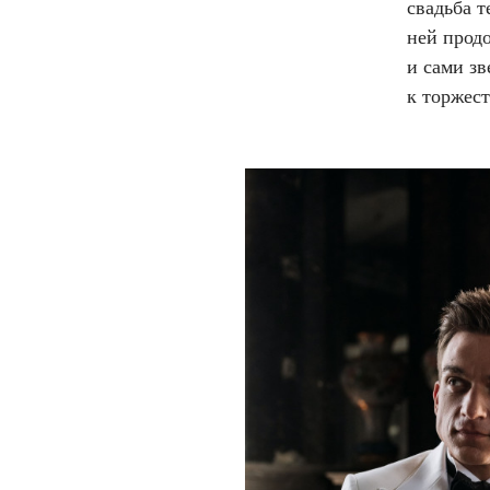
свадьба т
ней продо
и сами з
к торжест