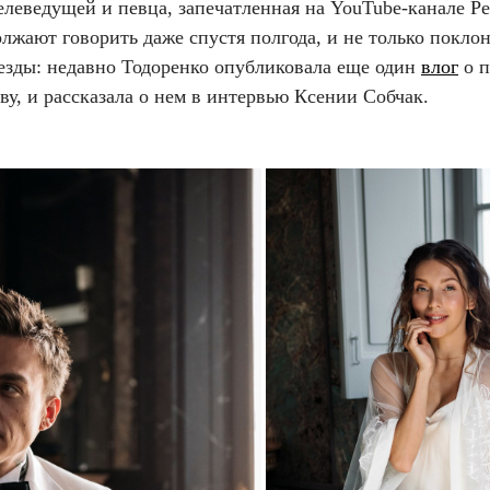
елеведущей и певца, запечатленная на YouTube-канале Р
лжают говорить даже спустя полгода, и не только покло
везды: недавно Тодоренко опубликовала еще один
влог
о п
ву, и рассказала о нем в интервью Ксении Собчак.