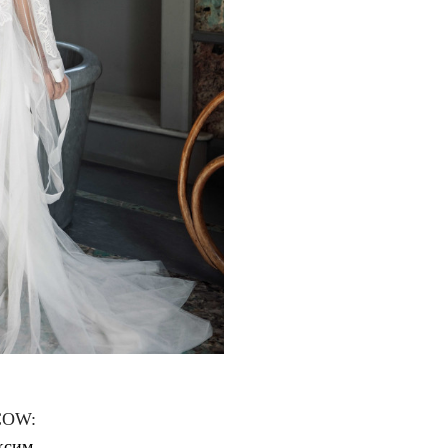
COW:
ксим