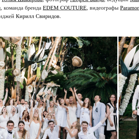
ч
, команда бренда
EDEM COUTURE
, видеографы
Paramo
иджей
Кирилл Свиридов
.