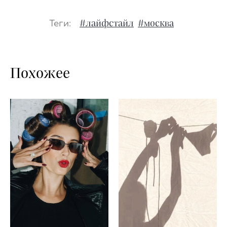
Теги:
#лайфстайл
#москва
Похожее