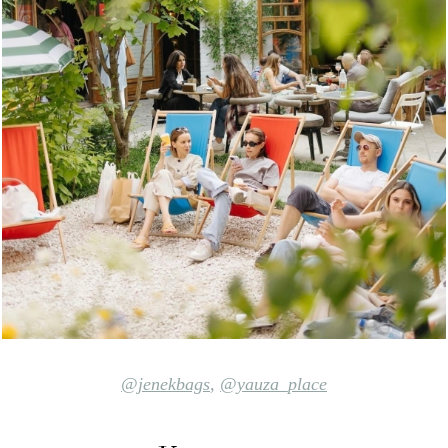
@jenekbags
,
@yauza_place