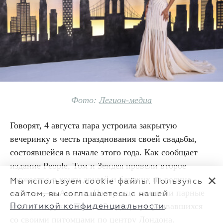
Фото:
Легион-медиа
Говорят, 4 августа пара устроила закрытую
вечеринку в честь празднования своей свадьбы,
состоявшейся в начале этого года. Как сообщает
издание People, Том и Зендея провели второе
торжество в кругу друзей и близких на родине
✕
Мы используем cookie файлы. Пользуясь
жениха — в Англии. Папарацци заметили парные
сайтом, вы соглашаетесь с нашей
кольца на руках Тома и Зендеи, прогуливавшихся
Политикой конфиденциальности
.
со своими питомцами по центру Лондона.