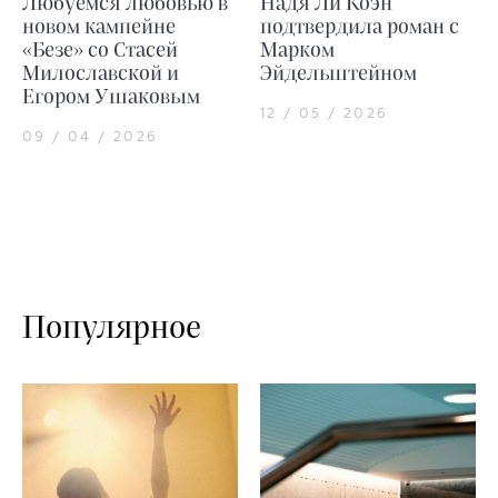
Любуемся любовью в
Надя Ли Коэн
новом кампейне
подтвердила роман с
«Безе» со Стасей
Марком
Милославской и
Эйдельштейном
Егором Ушаковым
12 / 05 / 2026
09 / 04 / 2026
Популярное