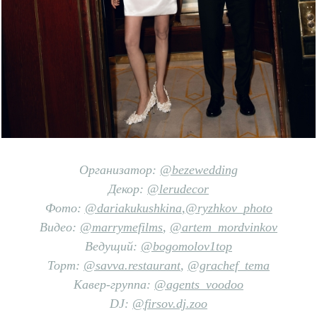
Организатор:
@bezewedding
Декор:
@lerudecor
Фото:
@dariakukushkina
,
@ryzhkov_photo
Видео:
@marrymefilms
,
@
artem_mordvinkov
Ведущий:
@bogomolov1top
Торт:
@savva.restaurant
,
@grachef_tema
Кавер-группа:
@agents_voodoo
DJ:
@
firsov.dj.zoo