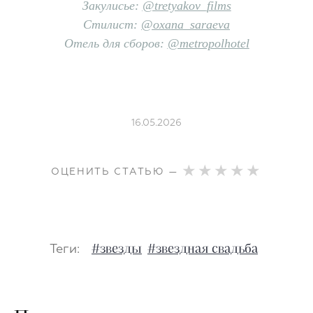
Закулисье:
@tretyakov_films
Стилист:
@oxana_saraeva
Отель для сборов:
@metropolhotel
16.05.2026
ОЦЕНИТЬ СТАТЬЮ —
Теги:
#звезды
#звездная свадьба