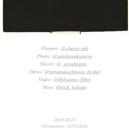
Planner:
@cheers.spb
Photo:
@antonovakseniya
Decor:
@_asyabloom_
Dress:
@tatyanakochnova_bridal
Video:
@khlyustov_films
Host:
@nick_kuligin
28.06.2023
Обновлено: 13.04.2026