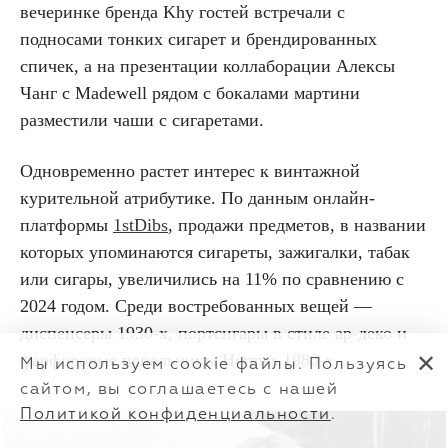
вечеринке бренда Khy гостей встречали с
подносами тонких сигарет и брендированных
спичек, а на презентации коллаборации Алексы
Чанг с Madewell рядом с бокалами мартини
разместили чаши с сигаретами.
Одновременно растет интерес к винтажной
курительной атрибутике. По данным онлайн-
платформы
1stDibs
, продажи предметов, в названии
которых упоминаются сигареты, зажигалки, табак
или сигары, увеличились на 11% по сравнению с
2024 годом. Среди востребованных вещей —
диспенсеры 1930-х, портсигары в стиле ар-деко и
фарфоровые пепельницы Hermès 1980-х.
✕
Мы используем cookie файлы. Пользуясь
сайтом, вы соглашаетесь с нашей
Политикой конфиденциальности
.