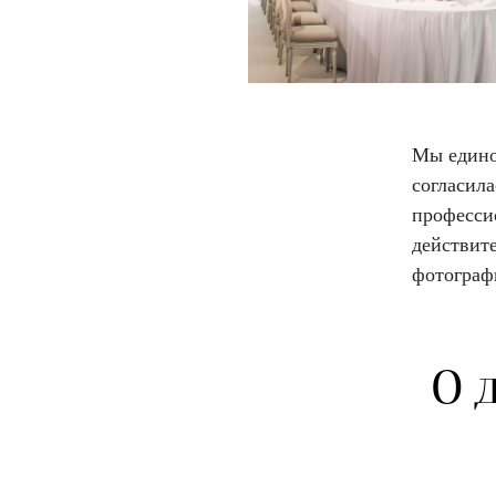
Мы едино
согласила
профессио
действите
фотографи
О 