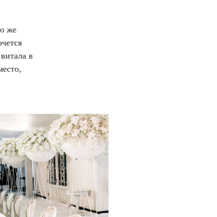
то же
очется
 витала в
место,