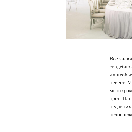
Все знаю
свадебно
их необы
невест. 
монохром
цвет. На
недавних
белоснеж