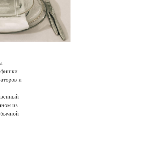
ы
и фишки
раторов и
твенный
дном из
обычной