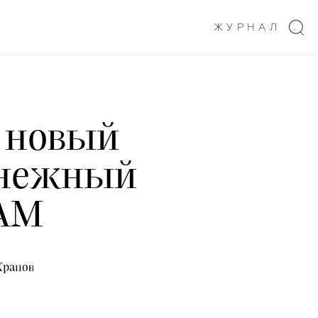
ЖУРНАЛ
— новый
снежный
AM
Храпов