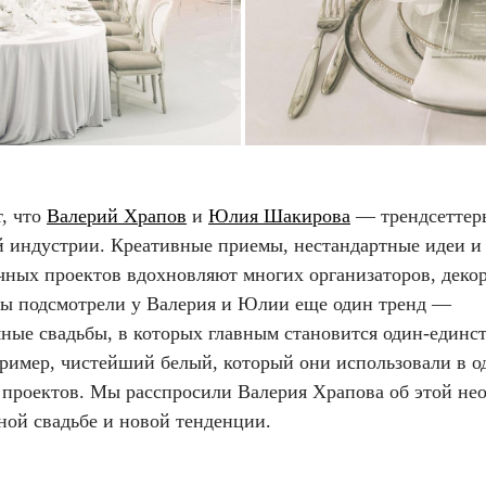
т, что
Валерий Храпов
и
Юлия Шакирова
— трендсеттер
й индустрии. Креативные приемы, нестандартные идеи 
чных проектов вдохновляют многих организаторов, деко
Мы подсмотрели у Валерия и Юлии еще один тренд —
ные свадьбы, в которых главным становится один-единс
пример, чистейший белый, который они использовали в о
 проектов. Мы расспросили Валерия Храпова об этой не
ной свадьбе и новой тенденции.