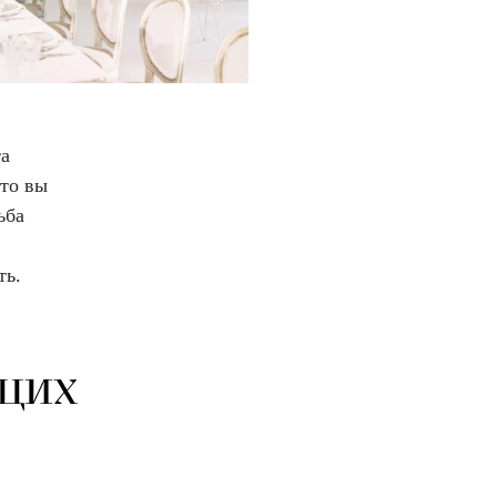
та
что вы
ьба
ть.
щих