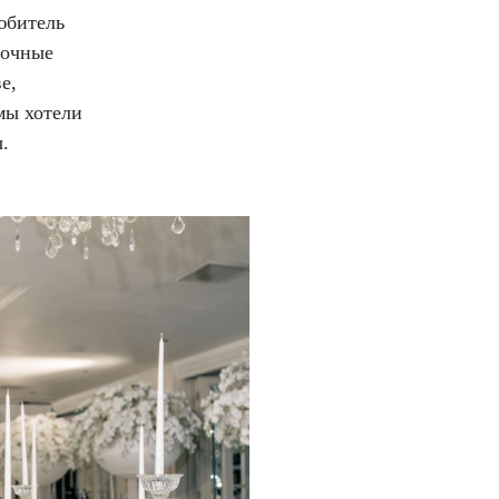
юбитель
рочные
е,
 мы хотели
.