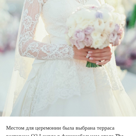
Местом для церемонии была выбрана терраса
ресторана O2 Lounge в фешенебельном отеле
The