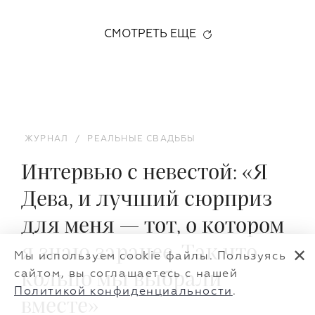
СМОТРЕТЬ ЕЩЕ
ЖУРНАЛ
/
РЕАЛЬНЫЕ СВАДЬБЫ
Интервью с невестой: «Я
Дева, и лучший сюрприз
для меня — тот, о котором
я знаю заранее. Так что
✕
Мы используем cookie файлы. Пользуясь
сайтом, вы соглашаетесь с нашей
кольцо мы выбрали
Политикой конфиденциальности
.
вместе»