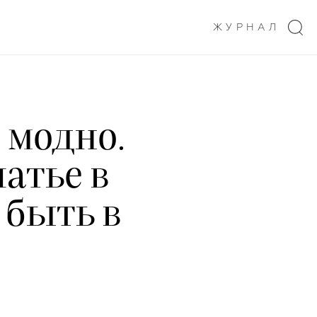
ЖУРНАЛ
 модно.
атье в
 быть в