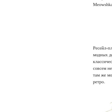
Meowshka 
Ресейл-п
модных д
классичес
совсем н
там же мо
ретро.