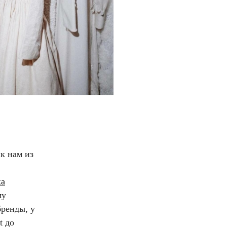
к нам из
ка
му
бренды, у
t до