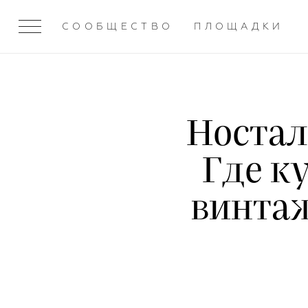
СООБЩЕСТВО
ПЛОЩАДКИ
Ностал
Где к
винтаж