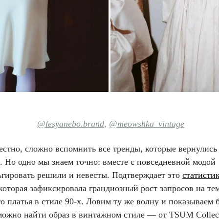
@lesyanebo.brand
,
@meowshka_vintage
стно, сложно вспомнить все тренды, которые вернулись 
. Но одно мы знаем точно: вместе с повседневной модой
ьгировать решили и невесты. Подтверждает это
статисти
, которая зафиксировала грандиозный рост запросов на те
о платья в стиле 90-х. Ловим ту же волну и показываем 
можно найти образ в винтажном стиле — от TSUM Collec