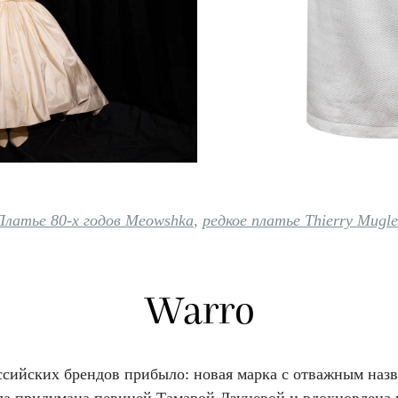
Платье 80-х годов Meowshka
,
редкое платье Thierry Mugle
Warro
ссийских брендов прибыло: новая марка с отважным наз