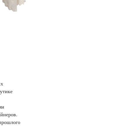
их
бутике
ми
йнеров.
 прошлого