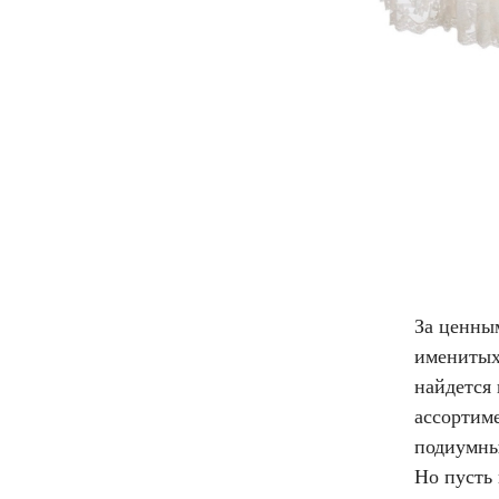
За ценным
именитых
найдется 
ассортим
подиумны
Но пусть 