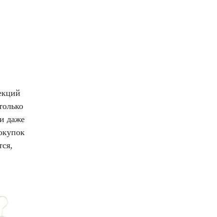
екций
только
ли даже
окупок
тся,