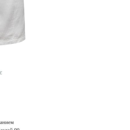
r
ванием