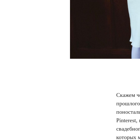
Скажем че
прошлого
поностал
Pinterest
свадебног
которых 