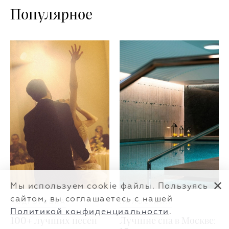
Популярное
✕
Мы используем cookie файлы. Пользуясь
сайтом, вы соглашаетесь с нашей
ПОДГОТОВКА
ЛАЙФСТАЙЛ
Политикой конфиденциальности
.
100+ лучших песен
Лучшие спа в Москве: