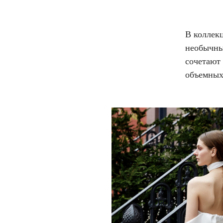
В коллекц
необычны
сочетают
объемных