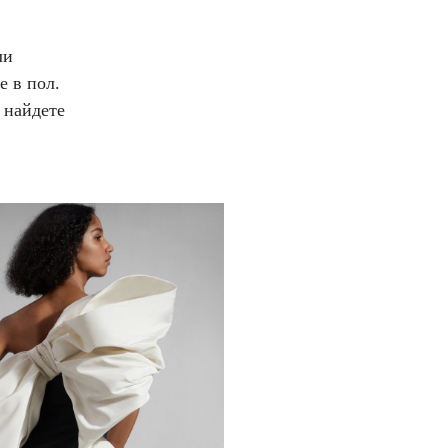
ли
е в пол.
 найдете