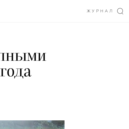
ЖУРНАЛ
упными
 года