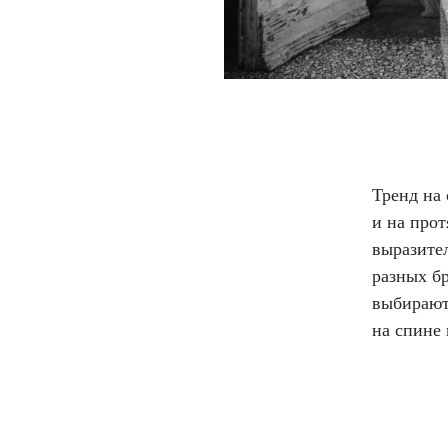
Тренд на
и на прот
выразите
разных б
выбирают
на спине