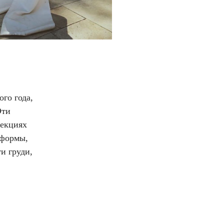
ого года,
Эти
лекциях
 формы,
и груди,