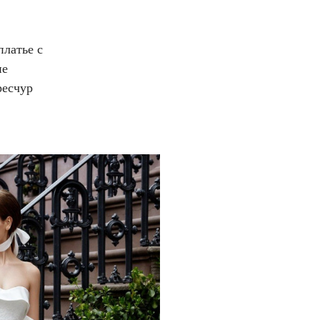
платье с
не
ресчур