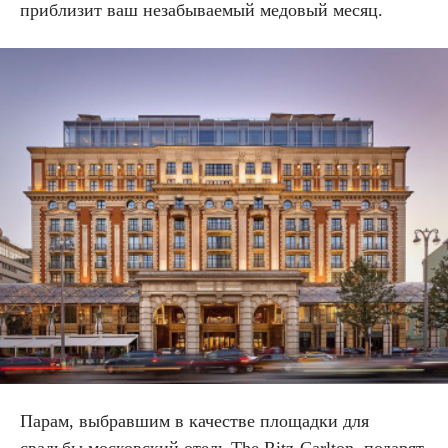
приблизит ваш незабываемый медовый месяц.
Парам, выбравшим в качестве площадки для
свадьбы московский отель
The
Ritz
-
Carlton
, подарят