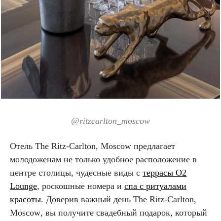
@
ritzcarlton_moscow
Отель
The
Ritz
-
Carlton
,
Moscow
предлагает
молодоженам не только удобное расположение в
центре столицы, чудесные виды с
террасы
O
2
Lounge
, роскошные номера и
спа с ритуалами
красоты
. Доверив важный день
The
Ritz
-
Carlton
,
Moscow
, вы получите свадебный подарок, который