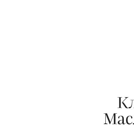
Кл
Мас