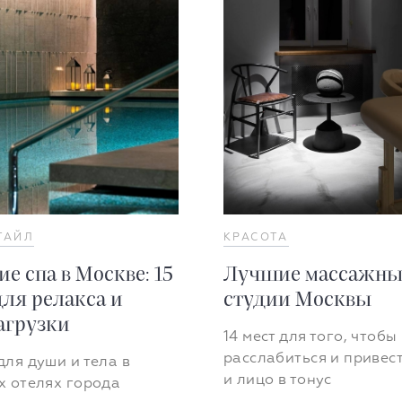
ТАЙЛ
КРАСОТА
е спа в Москве: 15
Лучшие массажны
для релакса и
студии Москвы
агрузки
14 мест для того, чтобы
расслабиться и привес
ля души и тела в
и лицо в тонус
х отелях города