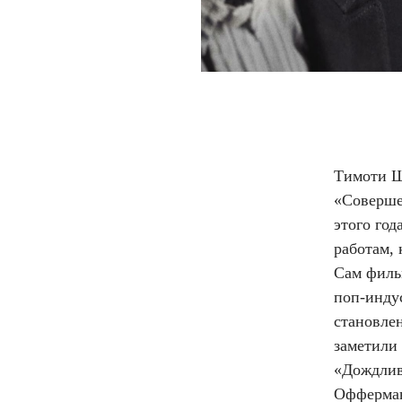
Тимоти Ш
«Соверше
этого го
работам, 
Сам филь
поп-индус
становле
заметили
«Дождлив
Офферман