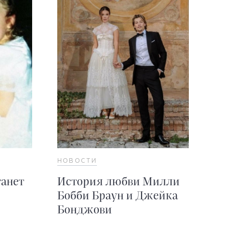
НОВОСТИ
танет
История любви Милли
Бобби Браун и Джейка
Бонджови