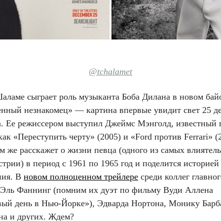
@tchalamet
аламе сыграет роль музыканта Боба Дилана в новом бай
нный незнакомец» — картина впервые увидит свет 25 д
да. Ее режиссером выступил Джеймс Мэнголд, известный 
как «Переступить черту» (2005) и «Ford против Ferrari» (
м же расскажет о жизни певца (одного из самых влиятел
трии) в период с 1961 по 1965 год и поделится историей
ния. В
новом полноценном трейлере
среди коллег главног
 Эль Фаннинг (помним их дуэт по фильму Вуди Аллена
ый день в Нью-Йорке»), Эдварда Нортона, Монику Барб
а и других. Ждем?