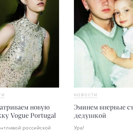
ТИ
НОВОСТИ
атриваем новую
Эминем впервые с
ку Vogue Portugal
дедушкой
антливой российской
Ура!