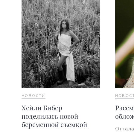
НОВОСТИ
НОВОС
Хейли Бибер
Рассм
поделилась новой
облож
беременной съемкой
От тал