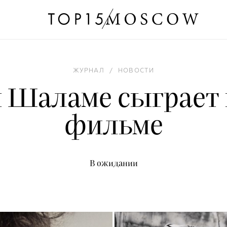
ЖУРНАЛ
/
НОВОСТИ
 Шаламе сыграет 
фильме
В ожидании