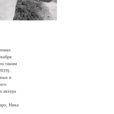
опике
екабря
по таким
2019).
ьных в
 его
о актера
аро, Ника