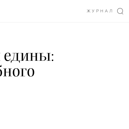
ЖУРНАЛ
 едины:
бного