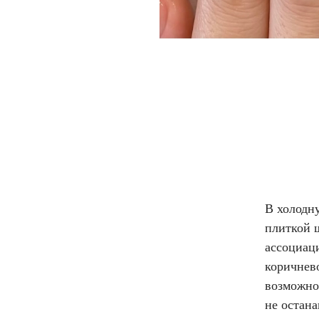
В холодну
плиткой ш
ассоциац
коричнево
возможно
не остан