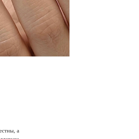
естны, а
едлагаем