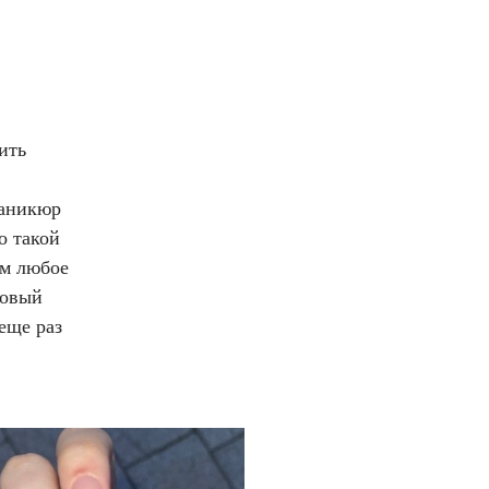
ить
маникюр
о такой
ем любое
довый
 еще раз