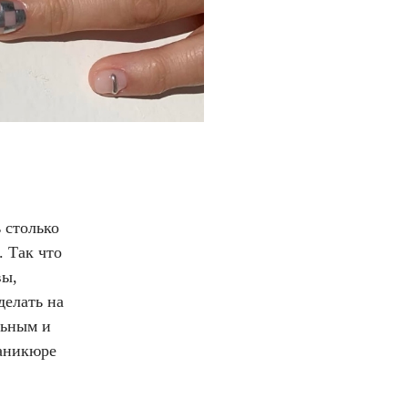
 столько
. Так что
вы,
делать на
льным и
маникюре