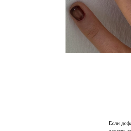
Если дофа
сделать я