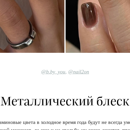
@b.by_you
,
@nail2on
Металлический блеск
миновые цвета в холодное время года будут не всегда ум
ркий маникюр, да еще и на свадьбу, ну очень хочется, пр