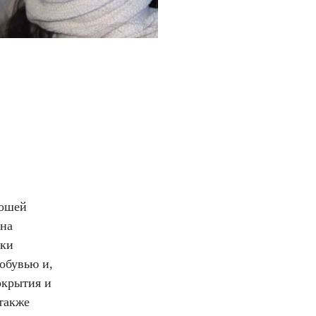
рошей
 на
нки
 обувью и,
окрытия и
также