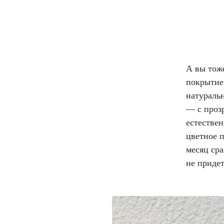
А вы тож
покрытие 
натуральн
— с проз
естестве
цветное 
месяц сра
не придет