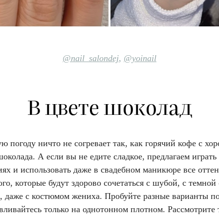
@nail_salondej
,
@yoinail
В цвете шоколад
ю погоду ничто не согревает так, как горячий кофе с хо
околада. А если вы не едите сладкое, предлагаем играть
иях и использовать даже в свадебном маникюре все отте
го, которые будут здорово сочетаться с шубой, с темной
, даже с костюмом жениха. Пробуйте разные варианты п
авливайтесь только на однотонном плотном. Рассмотрите 