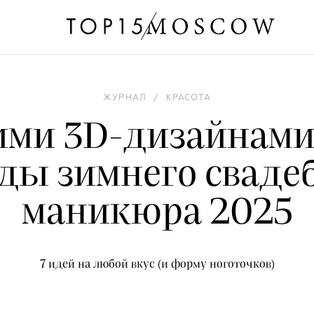
ЖУРНАЛ
/
КРАСОТА
ими 3D-дизайнами
ды зимнего сваде
маникюра 2025
7 идей на любой вкус (и форму ноготочков)