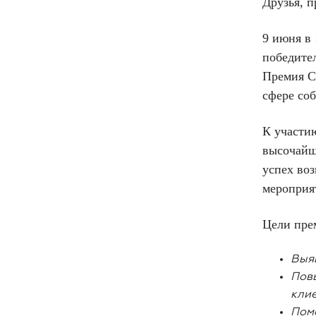
Друзья, п
9 июня в 
победите
Премия С
сфере со
К участи
высочайш
успех воз
мероприя
Цели пре
Выяв
Повы
клие
Пом