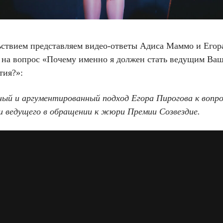
ьствием представляем видео-ответы Адиса Маммо и Егор
 на вопрос «Почему именно я должен стать ведущим Ваш
тия?»:
ный и аргументированный подход Егора Пирогова к вопро
и ведущего в обращении к жюри Премии Созвездие.