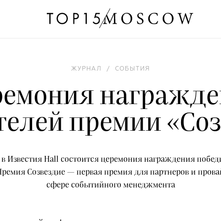
ЖУРНАЛ
/
СОБЫТИЯ
емония награжд
телей премии «Соз
0 в Известия Hall состоится церемония награждения побе
Премия Созвездие — первая премия для партнеров и прова
сфере событийного менеджмента