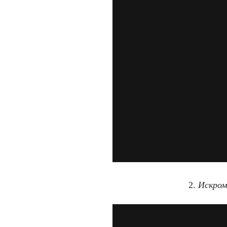
2.
Искром