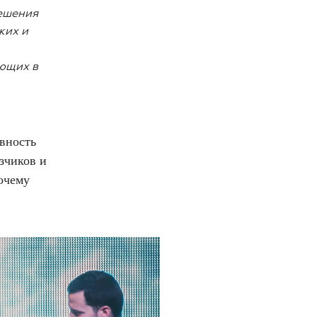
решения
ких и
ующих в
вность
зчиков и
очему