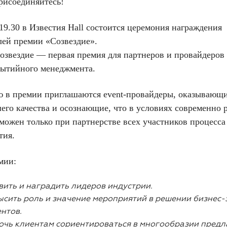
рисоединяйтесь!
19.30 в Известия Hall состоится церемония награждения
лей премии «Созвездие».
озвездие — первая премия для партнеров и провайдеров 
бытийного менеджмента.
ю в премии приглашаются event-провайдеры, оказывающи
его качества и осознающие, что в условиях современно 
можен только при партнерстве всех участников процесса
тия.
мии:
ить и наградить лидеров индустрии.
сить роль и значение мероприятий в решении бизнес-
нтов.
очь клиентам сориентироваться в многообразии пред