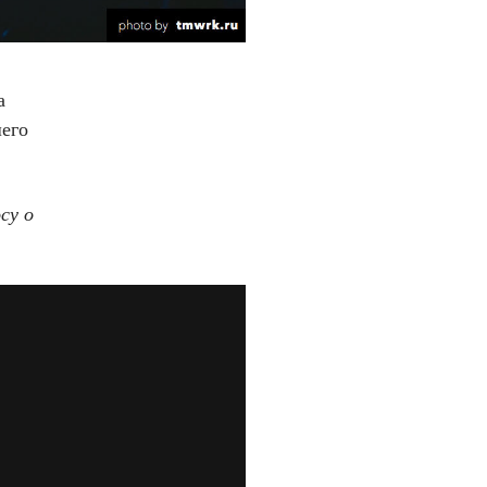
а
его
су о