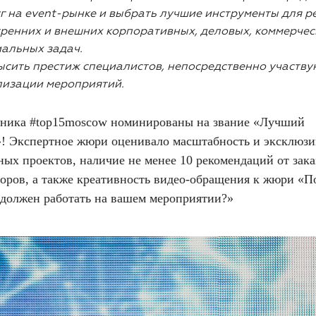
г на event-рынке и выбрать лучшие инструменты для 
ренних и внешних корпоративных, деловых, коммерчес
альных задач.
сить престиж специалистов, непосредственно участв
лизации мероприятий.
тника #top15moscow номинированы на звание «Лучший
! Экспертное жюри оценивало масштабность и эксклюзи
ых проектов, наличие не менее 10 рекомендаций от зака
торов, а также креативность видео-обращения к жюри «П
 должен работать на вашем мероприятии?»