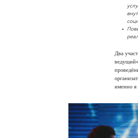
услу
внут
соци
Повы
реа
Два учас
ведущий»
проведённ
организа
именно я