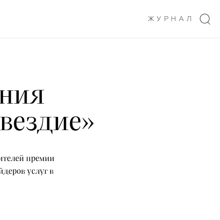
ЖУРНАЛ
ения
вездие»
дителей премии
йдеров услуг в