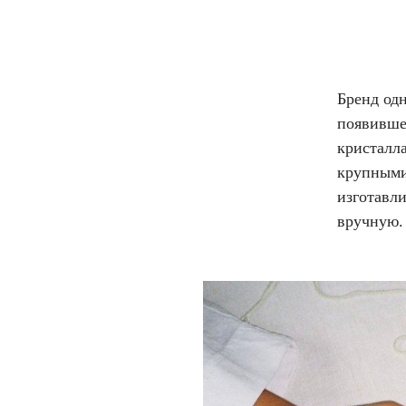
Бренд од
появивше
кристалла
крупными
изготавли
вручную