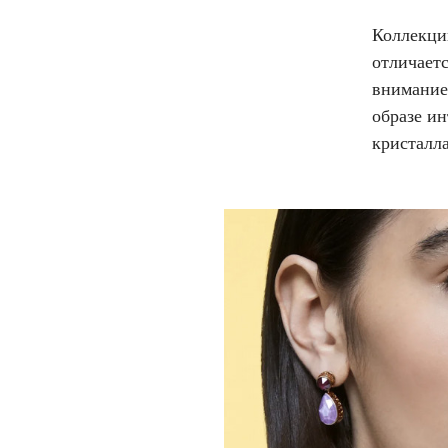
Коллекци
отличаетс
внимание 
образе и
кристалл