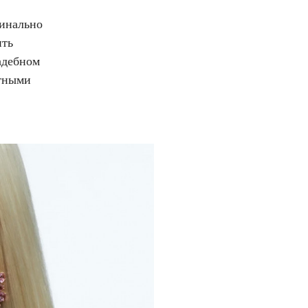
динально
ить
адебном
етными