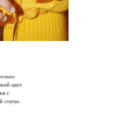
тельно
ркий цвет
ия с
 статье.