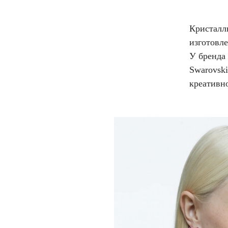
Кристалл
изготовл
У бренда
Swarovski
креативн