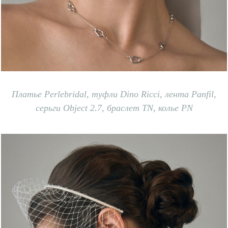
Платье
P
erlebridal, т
уфли
D
ino
R
icci, лента
P
anfil,
с
ерьги Object 2.7, б
раслет TN, к
олье PN