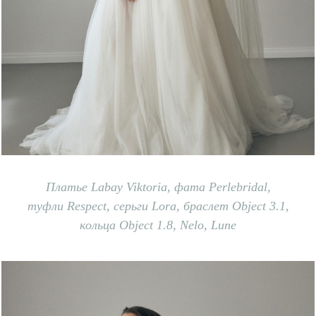
Платье
L
abay Viktoria, ф
ата
P
erlebridal,
т
уфли
R
espect, с
ерьги
Lora, б
раслет
Object 3.1,
к
ольца
Object 1.8, Nelo, Lune