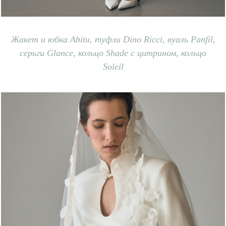
Жакет и юбка
A
bitu, т
уфли
D
ino
R
icci, в
уаль
P
anfil,
с
ерьги Glance, к
ольцо Shade c цитрином, кольцо
Soleil