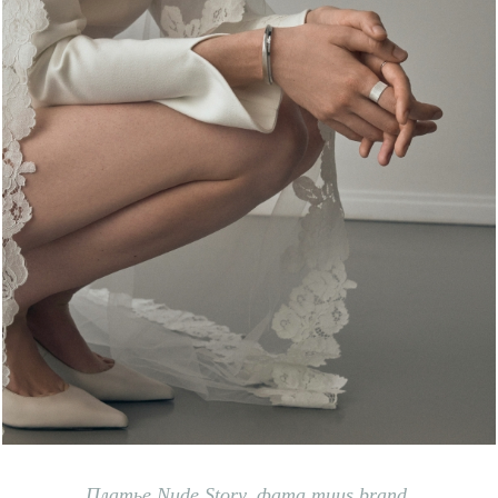
Платье
Nude Story, ф
ата m
uus br
and,