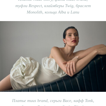
т
уфли
Respect, к
лаймберы
Twig, б
раслет
Monolith,
к
ольца
Alba и
Lanu
Платье muus brand, c
ерьги Bace, кафф Tonk,