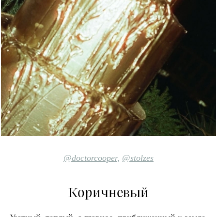
@doctorcooper
,
@stolzes
Коричневый