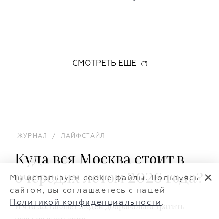
СМОТРЕТЬ ЕЩЕ
ЖУРНАЛ
/
ЛАЙФСТАЙЛ
Куда вся Москва стоит в
очередях летом 2026 года?
✕
Мы используем cookie файлы. Пользуясь
сайтом, вы соглашаетесь с нашей
Политикой конфиденциальности
.
И что заставляет людей добровольно тратить