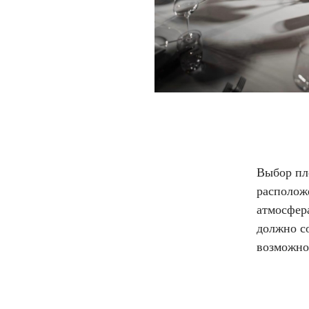
Выбор пло
расположе
атмосфер
должно с
возможнос