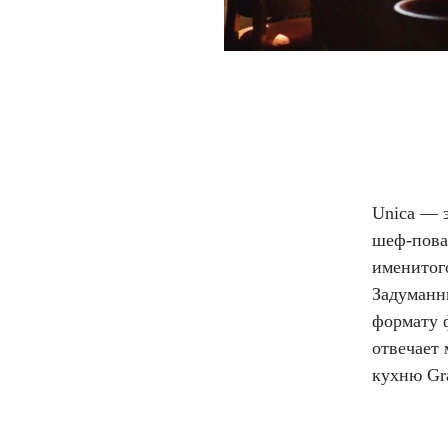
Unica — э
шеф-повар
именитог
Задуманн
формату 
отвечает
кухню Gr