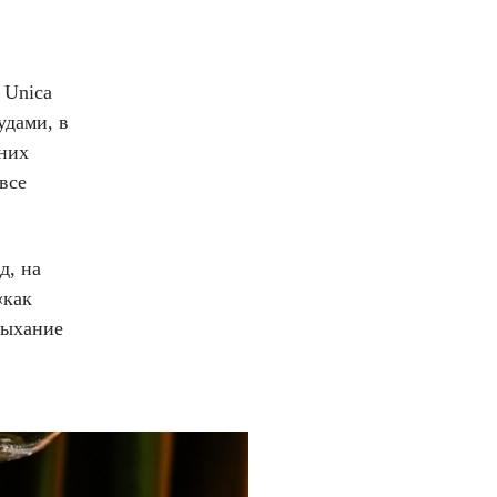
 Unica
удами, в
шних
все
д, на
«как
дыхание