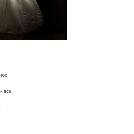
ное
— все
.