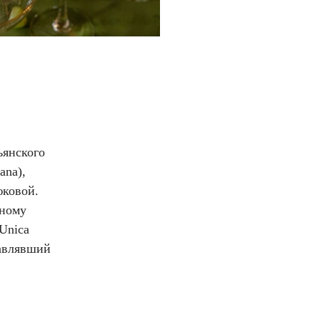
ьянского
ana),
юковой.
нному
Unica
лавлявший