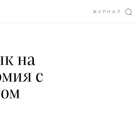
ЖУРНАЛ
як на
мия с
том