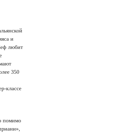
альянской
мяса и
Шеф любит
е
имают
олее 350
ер-классе
о помимо
приани»,