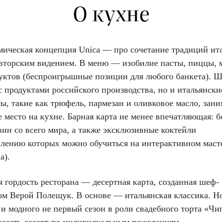
О кухне
мическая концепция Unica — про сочетание традиций ит
авторским видением. В меню — изобилие пасты, пиццы, 
уктов (беспроигрышные позиции для любого банкета). 
с продуктами российского производства, но и итальянски
ы, такие как трюфель, пармезан и оливковое масло, зан
 место на кухне. Барная карта не менее впечатляющая: б
ин со всего мира, а также эксклюзивные коктейли
влению которых можно обучиться на интерактивном маст
а).
 гордость ресторана — десертная карта, созданная шеф-
ом Верой Полещук. В основе — итальянская классика. Н
и модного не первый сезон в роли свадебного торта «Чи