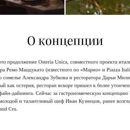
О концепции
то продолжение Osteria Unica, совместного проекта итал
а Ремо Маццукато (известного по «Марио» и Piazza Itali
о сомелье Александра Зубкова и ресторатора Дарьи Мил
ый как остерия, ресторан вскоре пришел к более утонче
файн-дайнинга. Сейчас за гастрономическую концепцию 
 молодой и талантливый шеф Иван Кузнецов, ранее возг
and Cru.