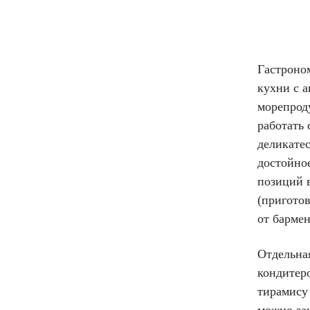
Гастроно
кухни с 
морепрод
работать 
деликатес
достойное
позиций в
(пригото
от бармен
Отдельная
кондитер
тирамису 