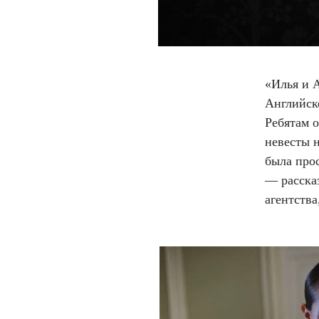
«Илья и А
Английск
Ребятам о
невесты н
была про
— рассказ
агентства