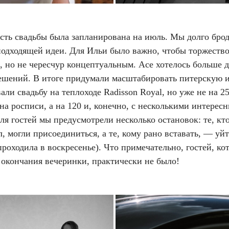
асть свадьбы была запланирована на июль. Мы долго бро
подходящей идеи. Для Ильи было важно, чтобы торжеств
, но не чересчур концептуальным. Асе хотелось больше д
ешений. В итоге придумали масштабировать питерскую 
али свадьбу на теплоходе Radisson Royal, но уже не на 25
на росписи, а на 120 и, конечно, с несколькими интерес
ля гостей мы предусмотрели несколько остановок: те, кт
, могли присоединиться, а те, кому рано вставать, — уй
проходила в воскресенье). Что примечательно, гостей, ко
 окончания вечеринки, практически не было!