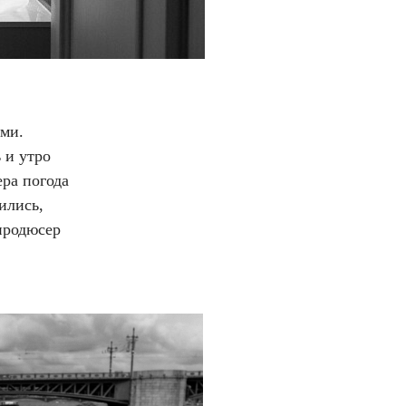
ими.
 и утро
ера погода
бились
,
продюсер