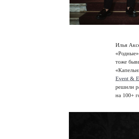
Илья Аксе
«Родные»
тоже быв
«Капельн
Event & E
решили ра
на 100+ г