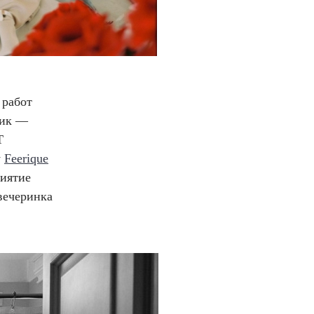
 работ
ник —
Т
у
Feerique
риятие
 вечеринка