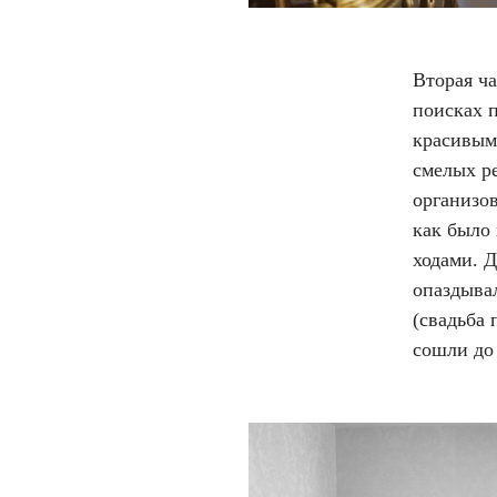
Вторая ч
поисках 
красивым
смелых р
организов
как было 
ходами. Д
опаздывал
(свадьба 
сошли до