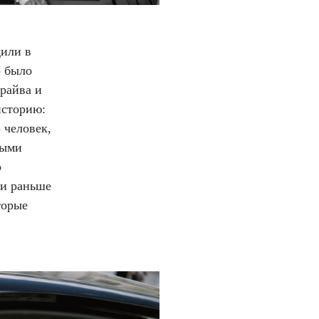
дили в
о было
райва и
историю:
 человек,
ными
о
ти раньше
торые