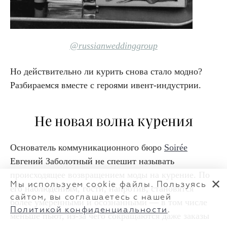
@russianweddinggroup
Но действительно ли курить снова стало модно?
Разбираемся вместе с героями ивент-индустрии.
Не новая волна курения
Основатель коммуникационного бюро
Soirée
Евгений Заболотный не спешит называть
происходящее возвращением моды на курение. По
✕
Мы используем cookie файлы. Пользуясь
его наблюдениям, гости, напротив, становятся
сайтом, вы соглашаетесь с нашей
более умеренными и осознанными — в том числе
Политикой конфиденциальности
.
меньше пьют, из-за чего сокращаются даже заказы