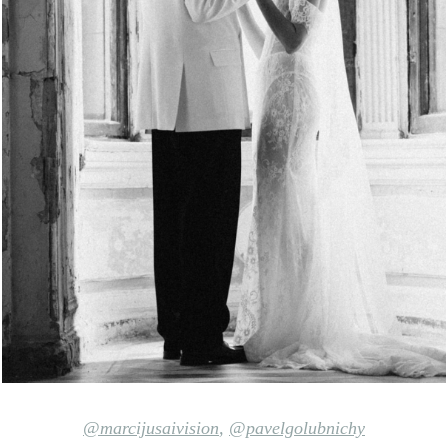
@marcijusaivision
,
@pavelgolubnichy