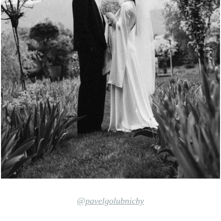
@pavelgolubnichy