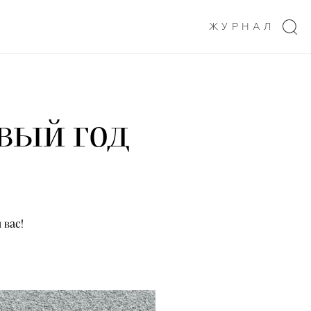
ЖУРНАЛ
вый год
 вас!