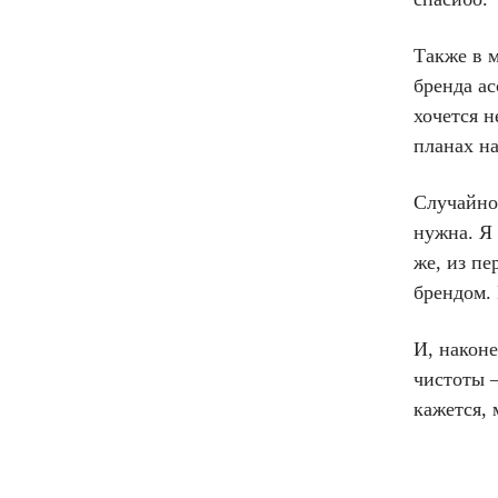
Также в 
бренда ас
хочется н
планах н
Случайно
нужна. Я
же, из п
брендом. 
И, након
чистоты 
кажется,