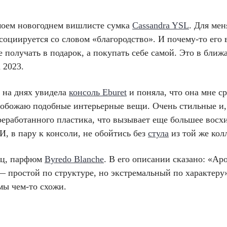
моем новогоднем вишлисте сумка
Cassandra YSL
. Для мен
социируется со словом «благородство». И почему-то его
е получать в подарок, а покупать себе самой. Это в бли
а 2023.
 на днях увидела
консоль Eburet
и поняла, что она мне с
 обожаю подобные интерьерные вещи. Очень стильные и,
ереработанного пластика, что вызывает еще большее вос
И, в пару к консоли, не обойтись без
стула
из той же кол
ец, парфюм
Byredo Blanсhe
. В его описании сказано: «Ар
— простой по структуре, но экстремальный по характеру
 мы чем-то схожи.