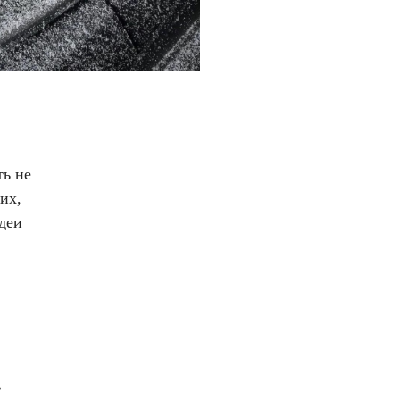
ть не
их,
деи
а