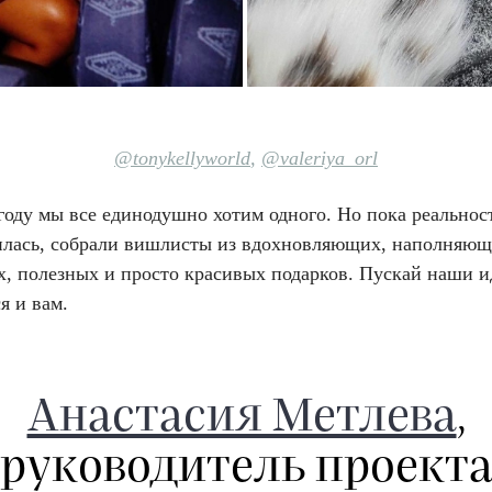
@
tonykellyworld
,
@valeriya_orl
году мы все единодушно хотим одного. Но пока реальнос
илась, собрали вишлисты из вдохновляющих, наполняющ
х, полезных и просто красивых подарков. Пускай наши и
я и вам.
Анастасия Метлева
,
руководитель проект