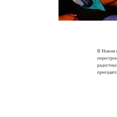
В Новом 
перестро
радостны
пригодятс