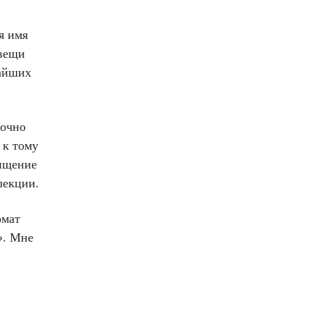
я имя
 вещи
жайших
рочно
 к тому
хищение
лекции.
омат
». Мне