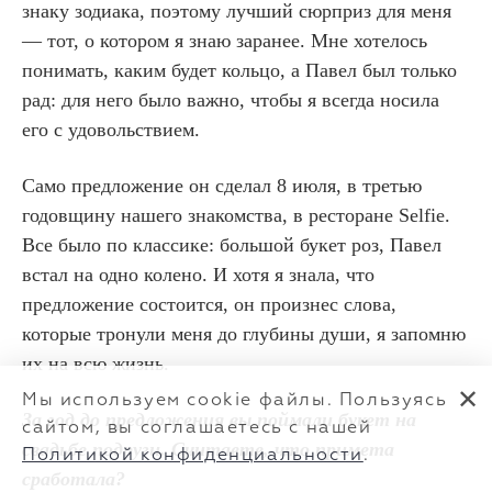
знаку зодиака, поэтому лучший сюрприз для меня
— тот, о котором я знаю заранее. Мне хотелось
понимать, каким будет кольцо, а Павел был только
рад: для него было важно, чтобы я всегда носила
его с удовольствием.
Само предложение он сделал 8 июля, в третью
годовщину нашего знакомства, в ресторане Selfie.
Все было по классике: большой букет роз, Павел
встал на одно колено. И хотя я знала, что
предложение состоится, он произнес слова,
которые тронули меня до глубины души, я запомню
их на всю жизнь.
✕
Мы используем cookie файлы. Пользуясь
За год до предложения вы поймали букет на
сайтом, вы соглашаетесь с нашей
свадьбе подруги. Считаете, что примета
Политикой конфиденциальности
.
сработала?