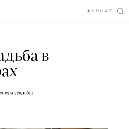
ЖУРНАЛ
адьба в
рах
осфера усадьбы