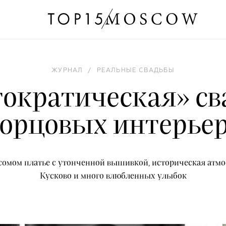
ЖУРНАЛ
/
РЕАЛЬНЫЕ СВАДЬБЫ
ократическая» св
орцовых интерье
есомом платье с утонченной вышивкой, историческая атм
Кусково и много влюбленных улыбок