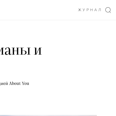
ЖУРНАЛ
ианы и
дией About You