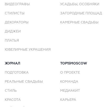
рациональность, оперативность и
ВИДЕОГРАФЫ
УСАДЬБЫ, ОСОБНЯКИ
приземлённость — всё это давало нам
СТИЛИСТЫ
ЗАГОРОДНЫЕ ПЛОЩАДКИ
полную уверенность в том, что задуманное
обязательно воплотится в жизнь.
ДЕКОРАТОРЫ
КАМЕРНЫЕ СВАДЬБЫ
ДИДЖЕИ
У нас не было цели прогреметь на весь
мир. Мы делали то, что олицетворяет нас
ПЛАТЬЯ
самих: свадьбу про себя, про свои корни и
ЮВЕЛИРНЫЕ УКРАШЕНИЯ
про то, что нас вдохновляет. А вдохновляет
нас наша тёплая, красивая, многоголосая
Грузия. Мы сознательно просили гостей
ЖУРНАЛ
TOP15MOSCOW
соблюдать не колористический, а
ПОДГОТОВКА
этнический дресс-код и предлагали
О ПРОЕКТЕ
подарить нам эмоции вместо
РЕАЛЬНЫЕ СВАДЬБЫ
КОМАНДА
материальных подарков — в виде
сюрпризов и творческих номеров. Мы не
СТИЛЬ
МЕДИАКИТ
стремились к сверхъестественному декору:
КРАСОТА
КАРЬЕРА
сама природа и величие горы Казбек