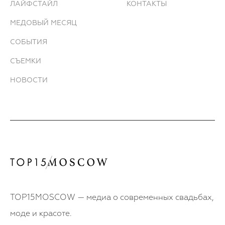
создавали атмосферу торжественности, а
ЛАЙФСТАЙЛ
КОНТАКТЫ
поляна праздника и фуршета была
МЕДОВЫЙ МЕСЯЦ
воссоздана по мотивам того, как
выглядели свадьбы в загородных
СОБЫТИЯ
резиденциях столетие назад, с
деликатными акцентами культурного
СЪЕМКИ
наследия Грузии — игрой в нарды, мастер-
НОВОСТИ
классом по перегородчатой эмали и
рисованием вином.
Всё должно было быть легко и свободно,
без обязательств и строгих правил. Мы
хотели получить удовольствие от
праздника и подарить такое же ощущение
нашим родным и гостям. И нам кажется,
что именно такой наша свадьба и
получилась — светлой, доброй,
TOP15MOSCOW — медиа о современных свадьбах,
трогательной и искренней. Возможно,
моде и красоте.
именно это и тронуло всех.