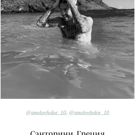
@smolovfedor_10
,
@smolovfedor_10
Санторини, Греция