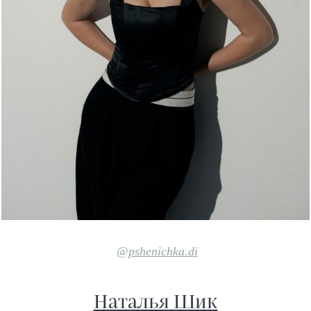
@pshenichka.di
Наталья Шик