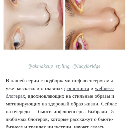
@akmakeup_styling
,
@lucyjbridge
В нашей серии с подборками инфлюенсеров мы
уже рассказали о главных
фэшониста
и
wellness-
блогерах
, вдохновляющих на стильные образы и
мотивирующих на здоровый образ жизни. Сейчас
на очереди — бьюти-инфлюенсеры. Выбрали 15
любимых блогеров, которые расскажут о бьюти-
бизнесе и трендах индустрии, научат делать