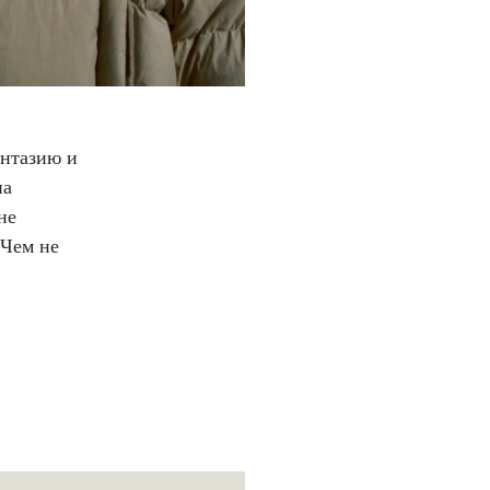
антазию и
на
не
 Чем не