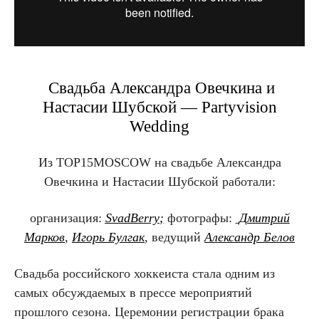
Свадьба Александра Овечкина и
Настасии Шубской — Partyvision
Wedding
Из TOP15MOSCOW на свадьбе Александра
Овечкина и Настасии Шубской работали:
организация:
SvadBerry
;
фотографы:
Дмитрий
Марков
,
Игорь Булгак
,
ведущий
Александр Белов
Свадьба российского хоккеиста стала одним из
самых обсуждаемых в прессе мероприятий
прошлого сезона. Церемонии регистрации брака