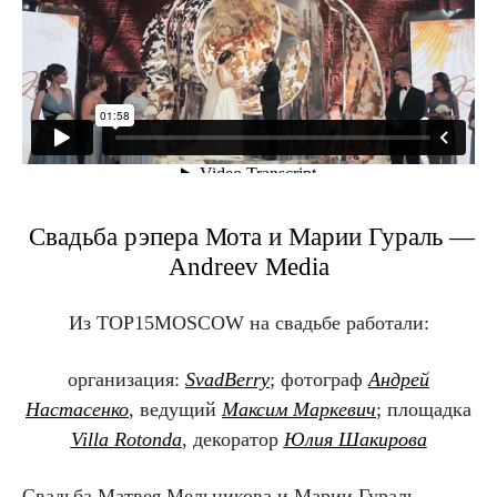
Свадьба рэпера Мота и Марии Гураль —
Andreev Media
Из TOP15MOSCOW на свадьбе
работали:
организация:
SvadBerry
; фотограф
Андрей
Настасенко
, ведущий
Максим Маркевич
; площадка
Villa Rotonda
, декоратор
Юлия Шакирова
Свадьба Матвея Мельникова и Марии Гураль