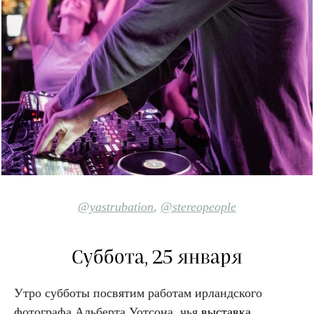
@yastrubation
,
@stereopeople
Суббота, 25 января
Утро субботы посвятим работам ирландского
фотографа Альберта Уотсона, чья
выставка