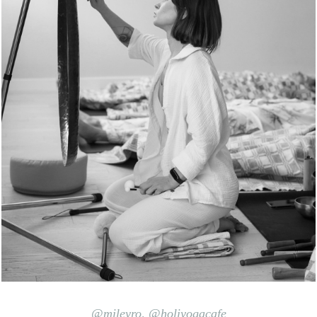
@mileyro
,
@holiyogacafe