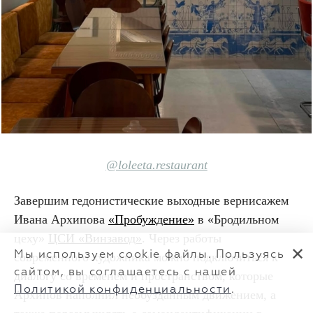
@loleeta.restaurant
Завершим гедонистические выходные вернисажем
Ивана Архипова
«Пробуждение»
в «Бродильном
цеху»
ЦСИ «Винзавод»
. Через работы
✕
Мы используем cookie файлы. Пользуясь
современного художника можно подключиться к
сайтом, вы соглашаетесь с нашей
диалогу со временем и пространством, которые
Политикой конфиденциальности
.
Архипов наполнил необузданным движением, а