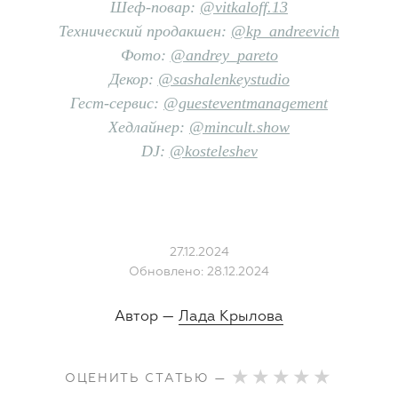
Шеф-повар:
@vitkaloff.13
Технический продакшен:
@kp_andreevich
Фото:
@andrey_pareto
Декор:
@sashalenkeystudio
Гест-сервис:
@guesteventmanagement
Хедлайнер:
@mincult.show
DJ:
@kosteleshev
27.12.2024
Обновлено: 28.12.2024
Автор —
Лада Крылова
ОЦЕНИТЬ СТАТЬЮ —