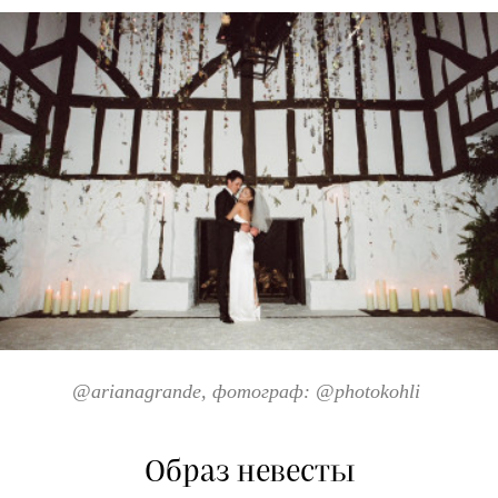
@arianagrande
, фотограф: @
photokohli
Образ невесты