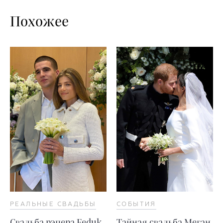
Похожее
РЕАЛЬНЫЕ СВАДЬБЫ
СОБЫТИЯ
Свадьба рэпера Feduk
Тайная свадьба Меган