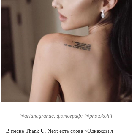
@arianagrande
, фотограф: @
photokohli
В песне Thank U, Next есть слова «Однажды я