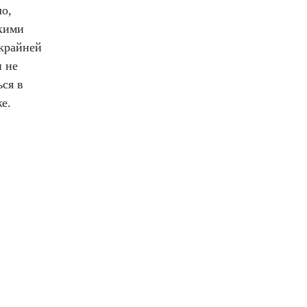
ло,
ркими
 крайней
и не
ься в
е.