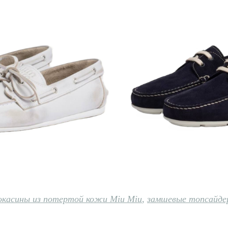
окасины из потертой кожи Miu Miu
,
замшевые топсайде