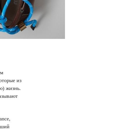
ем
которые из
ю) жизнь.
азывают
ance,
ьший