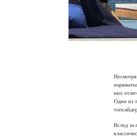
Несмотря 
наряжатьс
них отли
Один из 
топсайдер
Вслед за
классиче