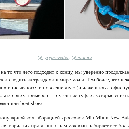
@ryryprevedel
,
@miumiu
на то что лето подходит к концу, мы уверенно продолжа
я и следить за трендами в мире моды. Тем более, что не
чно вписываются в повседневную (и даже иногда офисну
таких ярких примеров — яхтенные туфли, которые еще н
ами или boat shoes.
 популярной коллаборацией кроссовок Miu Miu и New Bal
ская вариация привычных нам мокасин набирает все бол