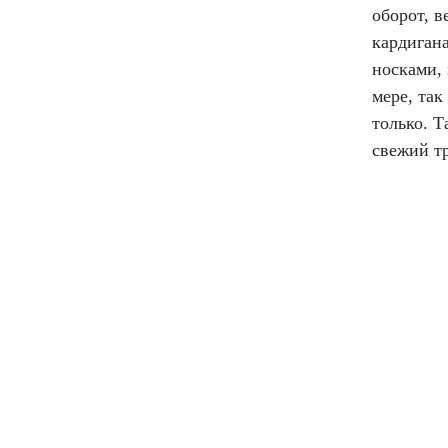
оборот, в
кардиган
носками,
мере, так
только. Т
свежий т