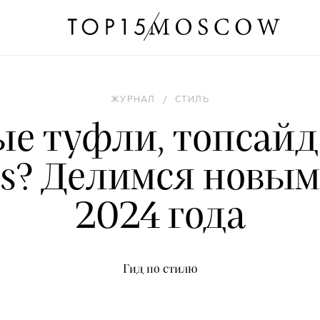
ЖУРНАЛ
/
СТИЛЬ
е туфли, топсай
es? Делимся новы
2024 года
Гид по стилю