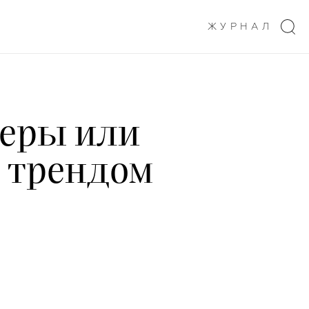
ЖУРНАЛ
деры или
м трендом