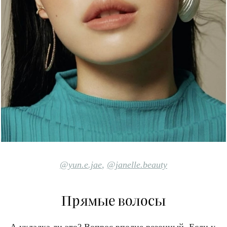
@yun.e.j
ae
,
@janelle.beauty
Прямые волосы
А укладка ли это? Вопрос вполне резонный. Если у