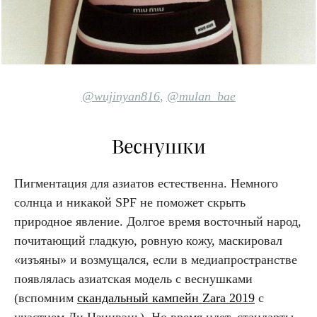
@wujinyan8
16
,
@mulan_bae
Веснушки
Пигментация для азиатов естественна. Немного
солнца и никакой SPF не поможет скрыть
природное явление. Долгое время восточный народ,
почитающий гладкую, ровную кожу, маскировал
«‎изъяны» и возмущался, если в медиапространстве
появлялась азиатская модель с веснушками
(вспомним
скандальный кампейн Zara 2019
с
участием Ли Цзинвэнь). Но время идет, стандарты