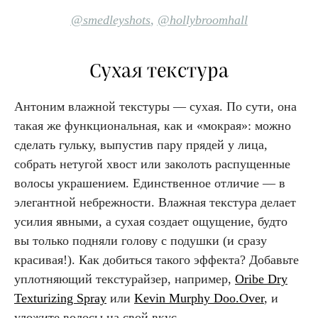
@smedley
shots
,
@hollybroomhall
Сухая текстура
Антоним влажной текстуры — сухая. По сути, она
такая же функциональная, как и «мокрая»: можно
сделать гульку, выпустив пару прядей у лица,
собрать нетугой хвост или заколоть распущенные
волосы украшением. Единственное отличие — в
элегантной небрежности. Влажная текстура делает
усилия явными, а сухая создает ощущение, будто
вы только подняли голову с подушки (и сразу
красивая!). Как добиться такого эффекта? Добавьте
уплотняющий текстурайзер, например,
Oribe Dry
Texturizing Spray
или
Kevin Murphy Doo.Over
, и
уложите волосы на свой вкус.