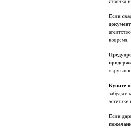
стоянка н
Если сва
документ
агентство
вовремя.
Предупре
придержи
окружающ
Купите п
забудьте 
эстетике
Если дар
пожелан