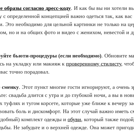
е образы согласно дресс-коду
. И как бы вы ни хотели в
у с определенной концепцией важно одеться так, как вас
и. Это необходимо для цельной картинки не только на ц
ом, но и на общих фото и видео с женихом, невестой и 
уйте бьюти-процедуры (если необходимо)
. Обновите м
сь на укладку или макияж к
проверенному стилисту
, что
 вас точно порадовал.
 сменку
. Этот пункт многие гости игнорируют, а очень з
те: свадьба длится с утра и до глубокой ночи, а вы в нов
 туфлях и тугом корсете, которые уже ближе к вечеру з
вовать боль и дискомфорт. На этот случай важно иметь 
 удобный) комплект одежды и
обуви
, который также подой
дьбы. Не забудьте и о верхней одежде. Она может пригод