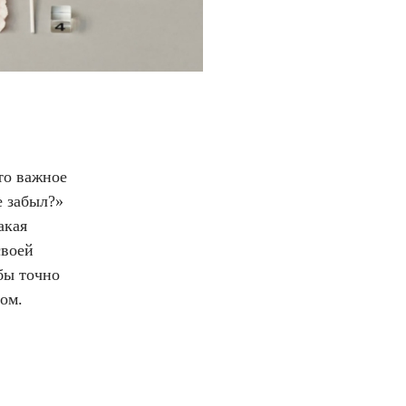
то важное
е забыл?»
акая
своей
обы точно
том.