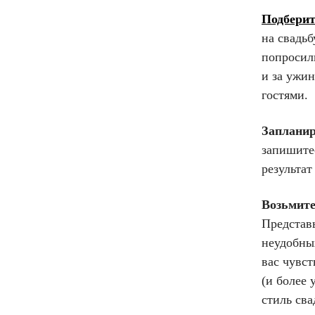
Подберит
на свадьб
попросил
и за ужин
гостями.
Запланир
запишите
результат
Возьмите
Представь
неудобных
вас чувст
(и более
стиль сва