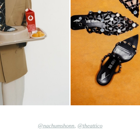
@nachumshonn
,
@theattico