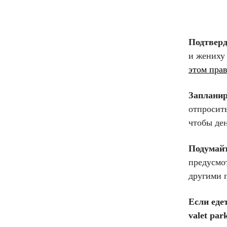
Подтверд
и жениху 
этом пра
Запланир
отпросить
чтобы де
Подумайт
предусмот
другими 
Если еде
valet par