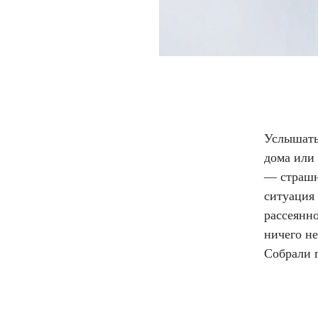
Услышать 
дома или 
— cтрашн
ситуация
рассеянно
ничего не
Собрали 