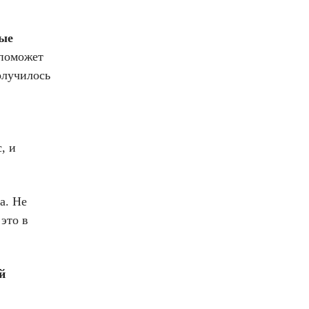
мые
 поможет
олучилось
, и
а. Не
 это в
й