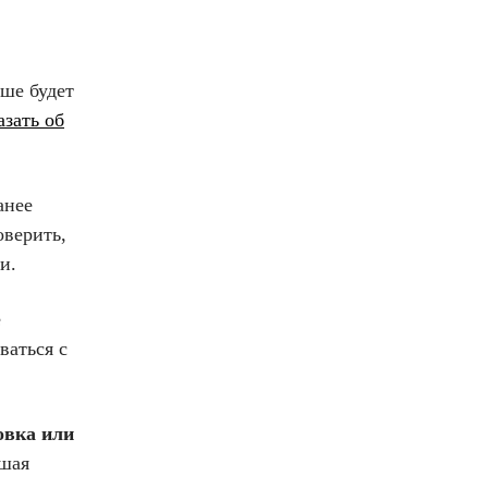
чше будет
азать об
анее
оверить,
и.
е
ваться с
овка или
йшая