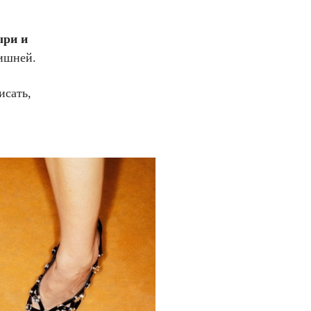
ыри и
лишней.
исать,