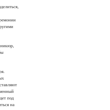
ыделиться,
еремонии
другими
аникюр,
бы
ря.
ых
аставляют
сменный
дет под
иться на