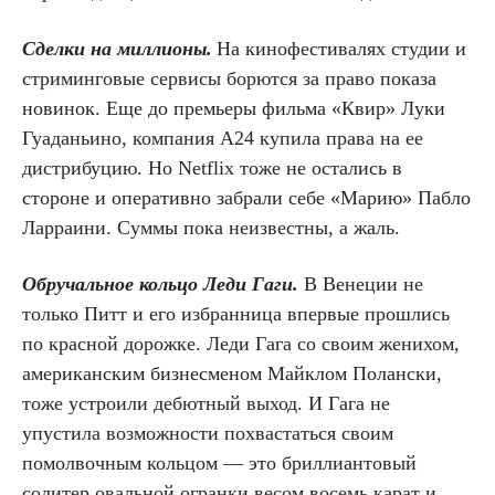
Сделки на миллионы.
На кинофестивалях студии и
стриминговые сервисы борются за право показа
новинок. Еще до премьеры фильма «Квир» Луки
Гуаданьино, компания А24 купила права на ее
дистрибуцию. Но Netflix тоже не остались в
стороне и оперативно забрали себе «Марию» Пабло
Ларраини. Суммы пока неизвестны, а жаль.
Обручальное кольцо Леди Гаги.
В Венеции не
только Питт и его избранница впервые прошлись
по красной дорожке. Леди Гага со своим женихом,
американским бизнесменом Майклом Полански,
тоже устроили дебютный выход. И Гага не
упустила возможности похвастаться своим
помолвочным кольцом — это бриллиантовый
солитер овальной огранки весом восемь карат и