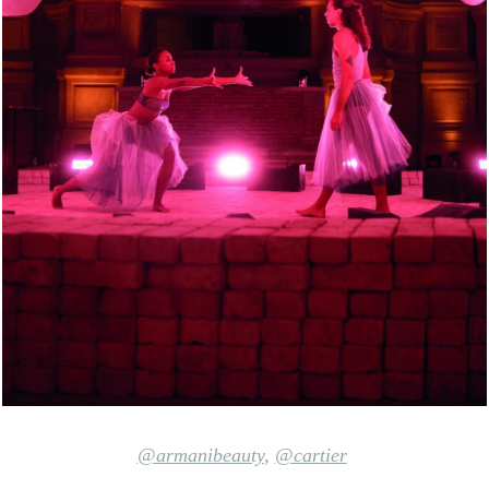
@armanibeauty
,
@cartier