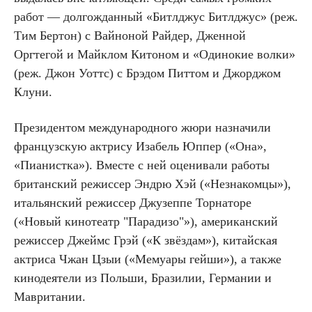
работ — долгожданный «Битлджус Битлджус» (реж.
Тим Бертон) с Вайноной Райдер, Дженной
Оргтегой и Майклом Китоном и «Одинокие волки»
(реж. Джон Уоттс) с Брэдом Питтом и Джорджом
Клуни.
Президентом международного жюри назначили
французскую актрису Изабель Юппер («Она»,
«Пианистка»). Вместе с ней оценивали работы
британский режиссер Эндрю Хэй («Незнакомцы»),
итальянский режиссер Джузеппе Торнаторе
(«Новый кинотеатр "Парадизо"»), американский
режиссер Джеймс Грэй («К звёздам»), китайская
актриса Чжан Цзыи («Мемуары гейши»), а также
кинодеятели из Польши, Бразилии, Германии и
Мавритании.