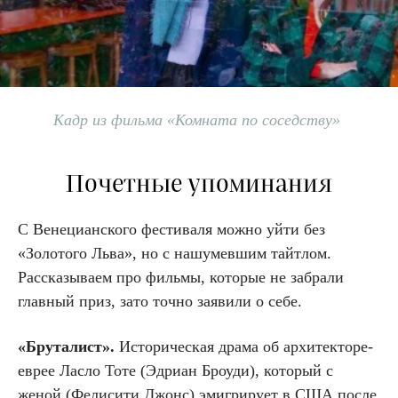
Кадр из фильма «Комната по соседству»
Почетные упоминания
С Венецианского фестиваля можно уйти без
«Золотого Льва», но с нашумевшим тайтлом.
Рассказываем про фильмы, которые не забрали
главный приз, зато точно заявили о себе.
«Бруталист».
Историческая драма об архитекторе-
еврее Ласло Тоте (Эдриан Броуди), который с
женой (Фелисити Джонс) эмигрирует в США после