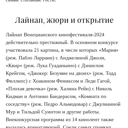
Лайнап, жюри и открытие
Лайнап Венецианского кинофестиваля-2024
действительно престижный. В основном конкурсе
участвовала 21 картина, в числе которых «Мария»
(реж. Пабло Ларраин) с Анджелиной Джоли,
«Квир» (реж. Лука Гуаданьино) с Дэниелом
Крейгом, «Джокер: Безумие на двоих» (реж. Тодд
Филлипс) с Хоакином Фениксом и Леди Гагой,
«Плохая девочка» (реж. Халина Рейн) с Николь
Кидман и Антонио Бандерасом, «Комната по
соседству» (реж. Педро Альмодовар) с Джулианной
Мур и Тильдой Суинтон и другие работы.
Внеконкурсная программа из 14 кинолент также
выдалась впечатляющей. Среди самых громких