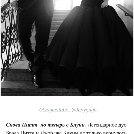
@vogueitalia
,
@ladygaga
Снова Питт, но теперь с Клуни.
Легендарное дуо
Брэда Питта и Джорджа Клуни не только вернулось,