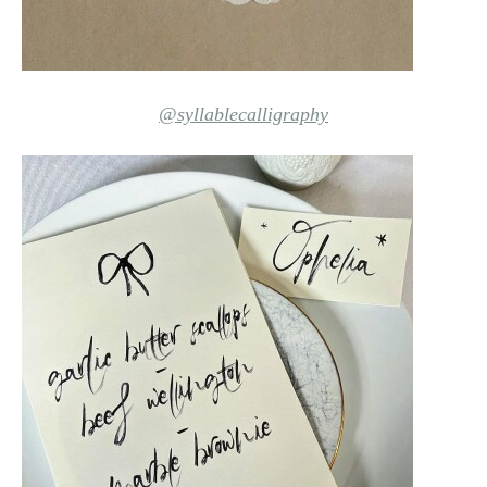
@syllablecalligraphy