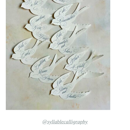
@syllablecalligraphy