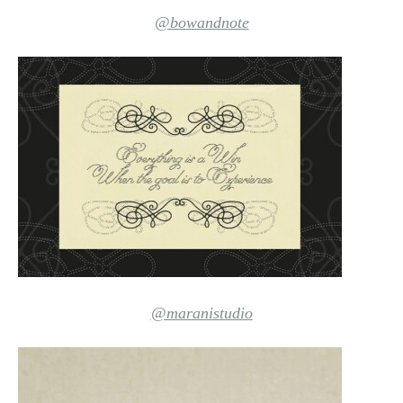
@bowandnote
@maranistudio