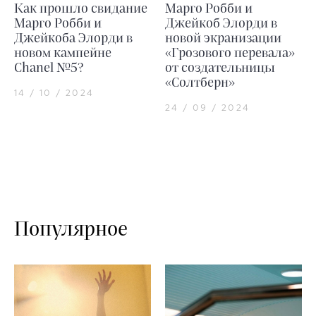
Как прошло свидание
Марго Робби и
Марго Робби и
Джейкоб Элорди в
Джейкоба Элорди в
новой экранизации
новом кампейне
«Грозового перевала»
Chanel №5?
от создательницы
«Солтберн»
14 / 10 / 2024
24 / 09 / 2024
Популярное