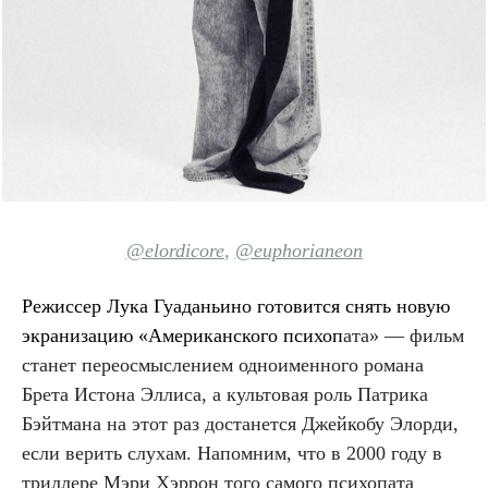
@elordicore
,
@euphorianeon
Режиссер
Лука Гуаданьино готовится снять новую
экранизацию «Американского психоп
ата» — фильм
станет переосмыслением одноименного романа
Брета Истона Эллиса, а культовая роль Патрика
Бэйтмана на этот раз достанется Джейкобу Элорди,
если верить слухам. Напомним, что в 2000 году в
триллере Мэри Хэррон того самого психопата