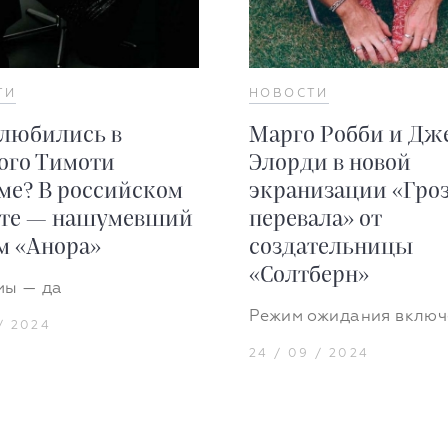
ТИ
НОВОСТИ
любились в
Марго Робби и Дж
ого Тимоти
Элорди в новой
е? В российском
экранизации «Гро
ате — нашумевший
перевала» от
 «Анора»
создательницы
«Солтберн»
мы — да
Режим ожидания включ
 / 2024
24 / 09 / 2024