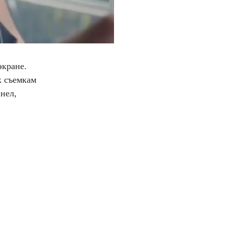
экране.
к съемкам
нел,