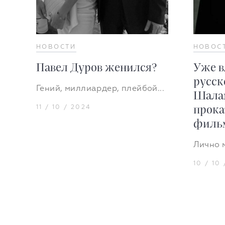
НОВОСТИ
НОВОС
Павел Дуров женился?
Уже в
русск
Гений, миллиардер, плейбой...
Шалам
11 / 10 / 2024
прок
фильм
Лично 
10 / 10