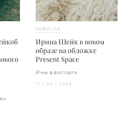
НОВОСТИ
ейкоб
Ирина Шейк в новом
образе на обложке
зового
Present Space
И мы в восторге
17 / 09 / 2024
ен