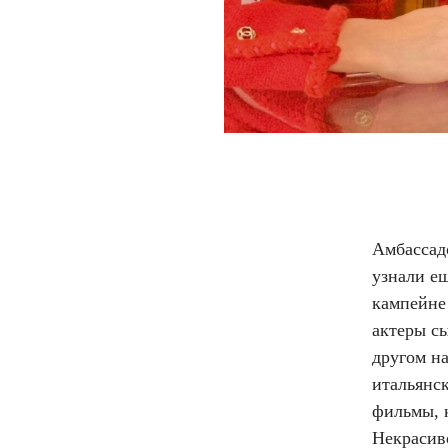
Амбассад
узнали е
кампейне 
актеры сы
другом н
итальянс
фильмы, 
Некрасив