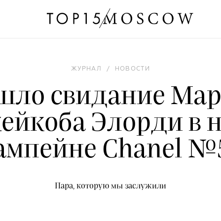
ЖУРНАЛ
/
НОВОСТИ
шло свидание Мар
ейкоба Элорди в 
ампейне Chanel №
Пара, которую мы заслужили