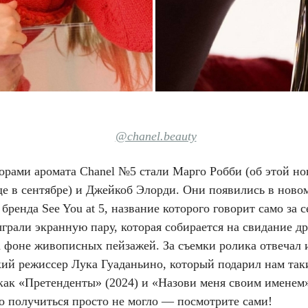
@chanel.beauty
орами аромата Chanel №5 стали Марго Робби (об этой н
ще в сентябре) и Джейкоб Элорди. Они появились в ново
бренда See You at 5, название которого говорит само за 
грали экранную пару, которая собирается на свидание др
а фоне живописных пейзажей. За съемки ролика отвечал
кий режиссер Лука Гуаданьино, который подарил нам так
как «Претенденты» (2024) и «Назови меня своим именем»
о получиться просто не могло — посмотрите сами!