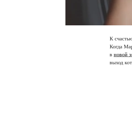
К счастью
Когда Мар
в
новой э
выход кот