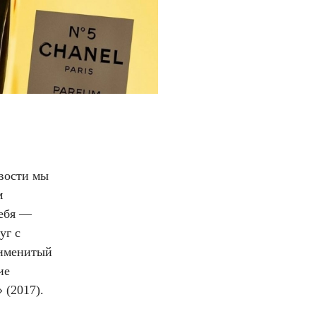
овости мы
м
себя —
уг с
 именитый
ие
 (2017).