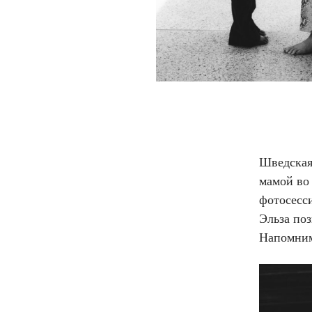
Шведская 
мамой во 
фотосесс
Эльза поз
Напомним