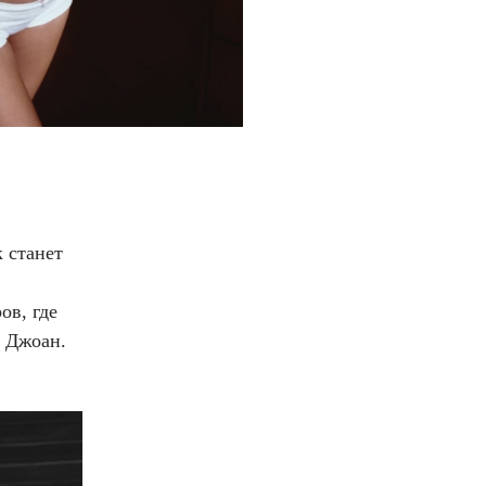
 станет
ов, где
и Джоан.