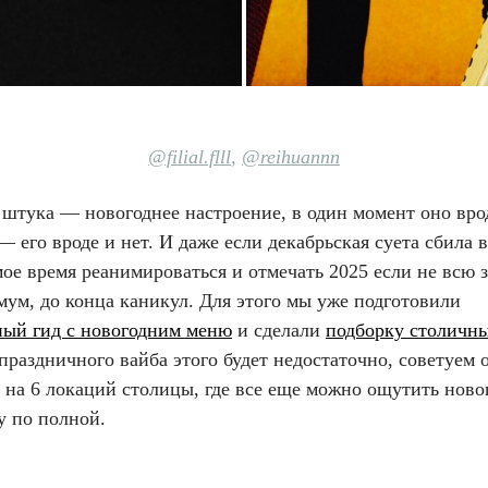
@filial.flll
,
@reihuannn
штука — новогоднее настроение, в один момент оно врод
— его вроде и нет. И даже если декабрьская суета сбила в
мое время реанимироваться и отмечать 2025 если не всю з
мум, до конца каникул. Для этого мы уже подготовили
ный гид с новогодним меню
и сделали
подборку столичны
праздничного вайба этого будет недостаточно, советуем 
 на 6 локаций столицы, где все еще можно ощутить нов
у по полной.