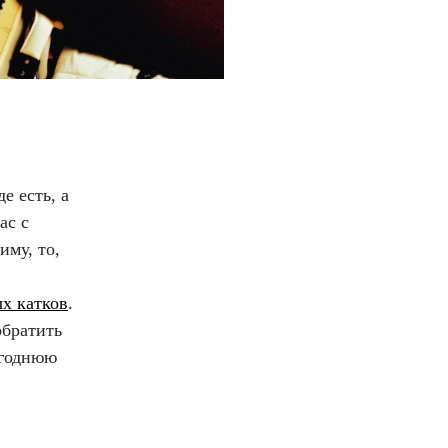
е есть, а
ас с
иму, то,
х катков
.
обратить
огоднюю