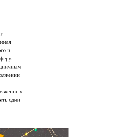
т
анная
го и
феру.
аздничным
оряжении
аряженных
ать
один