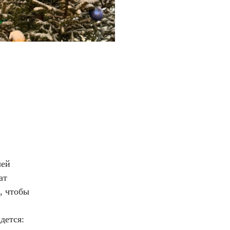
чей
ат
, чтобы
дется: