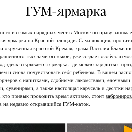
ГУМ-ярмарка
ного из самых нарядных мест в Москве по праву занимае
ная ярмарка на Красной площади. Сама локация, пропит
 и окруженная красотой Кремля, храма Василия Блаженно
рашенного тысячами огоньков, уже создает особую атмос
од здесь открывается ярмарка, где можно зарядиться пр
ием и снова почувствовать себя ребенком. В вашем расп
корнеров с напитками, сдобными лакомствами, елочными
и, сувенирами, а также настоящая карусель и десятки н
, кто привык проводить время активно, стоит
заброниров
ов на недавно открывшийся ГУМ-каток.