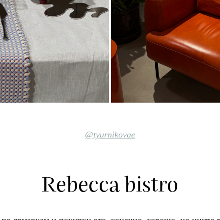
@tyurnikovae
Rebecca bistro
по ярмаркам и покупки это, конечно, хорошо, но ничто 