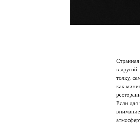
Странная 
в другой 
толку, са
как мини
ресторан
Если для 
внимание
атмосфер