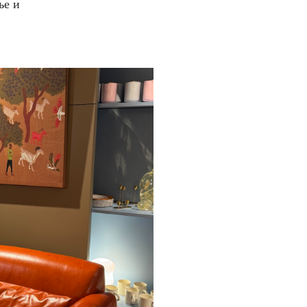
ье и
.