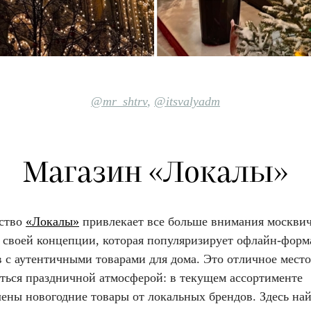
@mr_shtrv
,
@itsvalyadm
Магазин «Локалы»
ство
«Локалы»
привлекает все больше внимания москви
я своей концепции, которая популяризирует офлайн-форм
 с аутентичными товарами для дома. Это отличное место
ться праздничной атмосферой: в текущем ассортименте
ены новогодние товары от локальных брендов. Здесь най