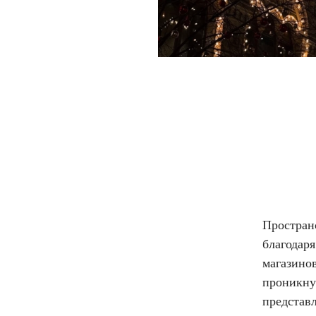
Простран
благодар
магазинов
проникну
представл