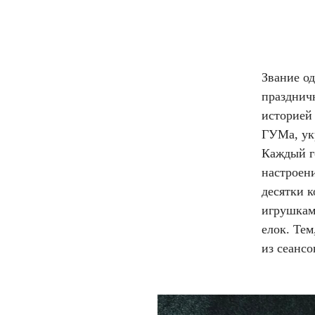
Звание од
празднич
историей
ГУМа, ук
Каждый г
настроен
десятки 
игрушкам
елок. Тем
из сеанс