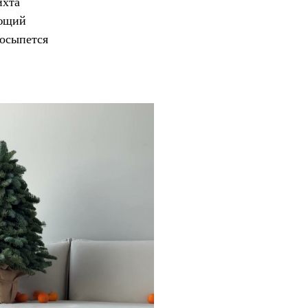
ихта
ующий
 осыпется