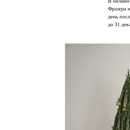
В
онлайн
Фразера 
день посл
до 31 дек