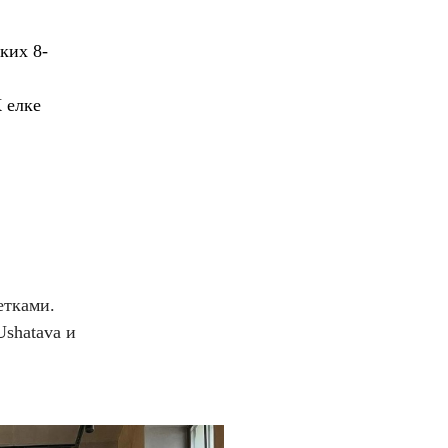
ких 8-
К елке
етками.
Ushatava
и