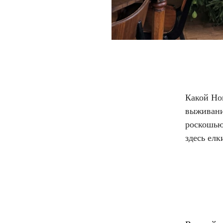
Какой Нов
выживани
роскошью
здесь елк