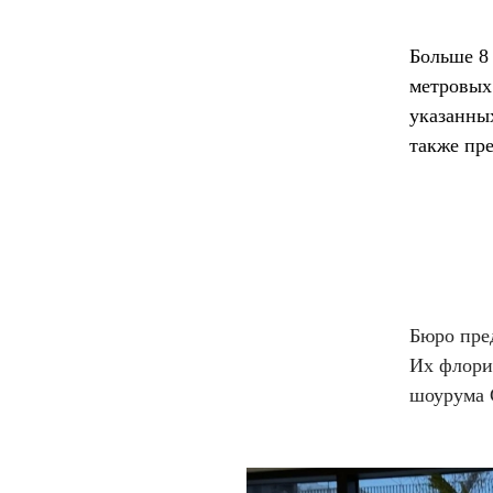
Больше 8 
метровых 
указанных
также пре
Бюро пред
Их флори
шоурума