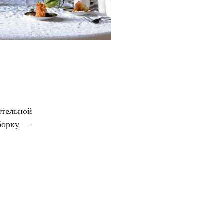
ительной
дборку —