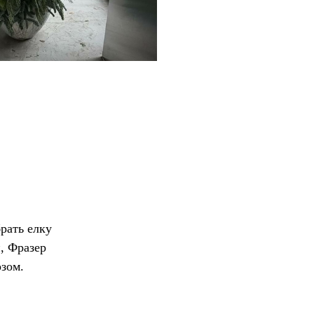
брать елку
, Фразер
озом.