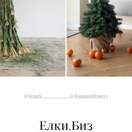
@petals_________
,
@fountainflowers
Елки.Биз