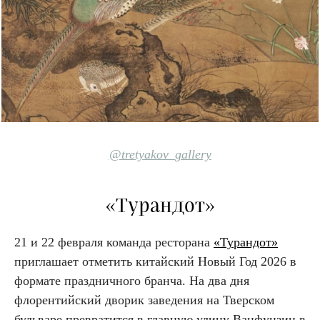
@tretyakov_gallery
«Турандот»
21 и 22 февраля команда ресторана
«Турандот»
приглашает отметить китайский Новый Год 2026 в
формате праздничного бранча. На два дня
флорентийский дворик заведения на Тверском
бульваре превратится в главную улицу Ванфуцзин в