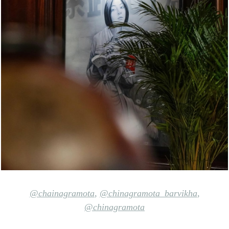
@chainagramota
,
@chinagramota_barvikha
,
@chinagramota