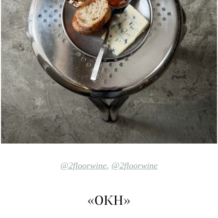
@2floorwine
,
@2floorwine
«ОКН»