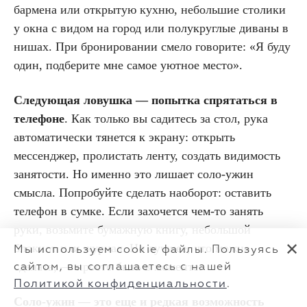
бармена или открытую кухню, небольшие столики
у окна с видом на город или полукруглые диваны в
нишах. При бронировании смело говорите: «Я буду
один, подберите мне самое уютное место».
Следующая ловушка —
попытка спрятаться в
телефоне
. Как только вы садитесь за стол, рука
автоматически тянется к экрану: открыть
мессенджер, пролистать ленту, создать видимость
занятости. Но именно это лишает соло-ужин
смысла. Попробуйте сделать наоборот: оставить
телефон в сумке. Если захочется чем-то занять
руки, возьмите бумажную книгу, небольшой
блокнот или журнал. Но лучшее, что можно
✕
Мы используем cookie файлы. Пользуясь
сделать, — просто быть в моменте.
сайтом, вы соглашаетесь с нашей
Политикой конфиденциальности
.
Соло-ужин — это еще и редкая возможность