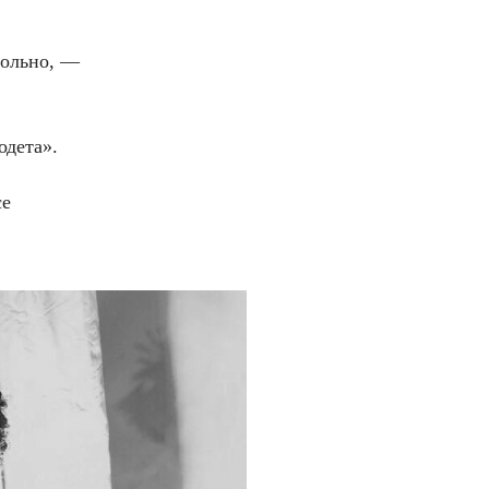
 больно, —
одета».
се