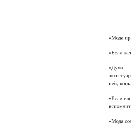
«Мода про
«Если жен
«Духи — 
аксессуа
ней, когд
«Если ва
вспомнить
«Мода соз