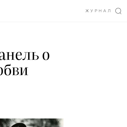
ЖУРНАЛ
анель о
юбви