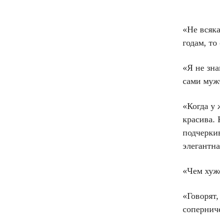
«Не всяка
годам, то
«Я не зна
сами муж
«Когда у
красива. 
подчерки
элегантна
«Чем хуже
«Говорят
соперниче