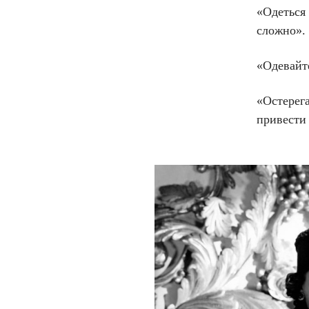
«Одеться
сложно».
«Одевайте
«Остерег
привести 