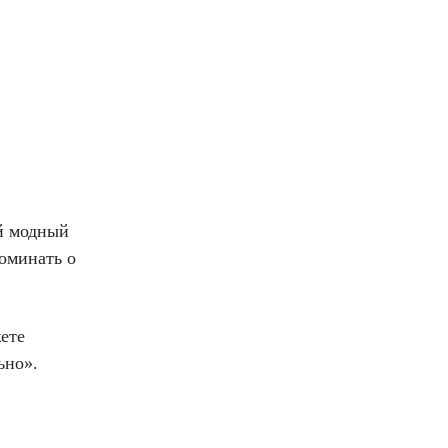
й модный
оминать о
ете
ьно».