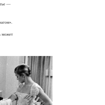
атье —
рагом».
ь может