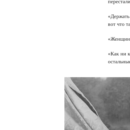
перестали
«Держать 
вот что т
«Женщина
«Как ни 
остальны