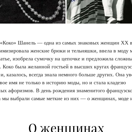
 «Коко» Шанель — одна из самых знаковых женщин XX в
тимизировала женские брюки и тельняшки, ввела в моду 
латье, изобрела сумочку на цепочке и предложила сложн
 Коко была желанной гостьей в высших кругах французс
и, казалось, всегда знала немного больше других. Она у
вое имя не только в историю моды, но и стала кладезю
ных афоризмов. В день рождения знаменитого французск
а мы выбрали самые меткие из них — о женщинах, моде 
О женщинах