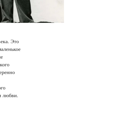
ека. Это
маленькое
ые
кого
веренно
ого
и любви.