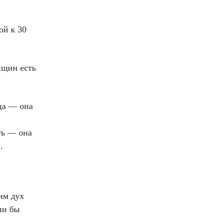
ой к 30
нщин есть
ца — она
ть — она
.
им дух
ни бы