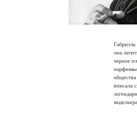
Габриэль
она леги
черное п
парфюмы.
общества 
вписала с
легендар
модельер