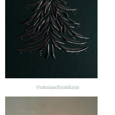
@edeniquefloraldesign