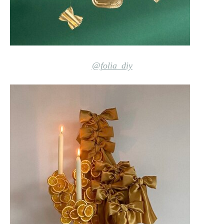
@folia_diy